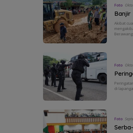
Foto
Okto
Banjir
Akibat cu
mengakiba
Berawan
Foto
Okto
Pering
Peringatan
di lapang
Foto
Sept
Serba-