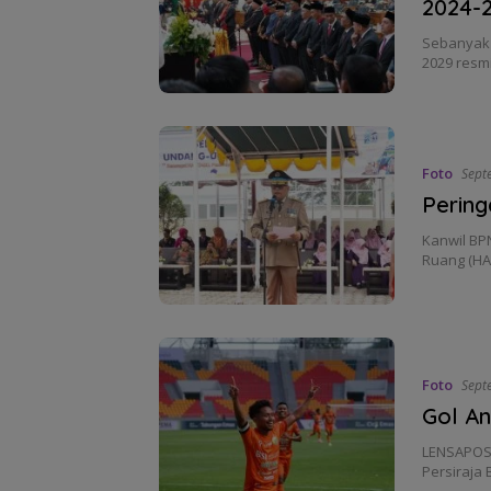
2024-
Sebanyak 
2029 resmi
Foto
Sept
Pering
Kanwil BP
Ruang (HA
Foto
Sept
Gol A
LENSAPOST
Persiraja