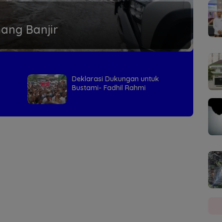
ang Banjir
Deklarasi Dukungan untuk
Bustami- Fadhil Rahmi