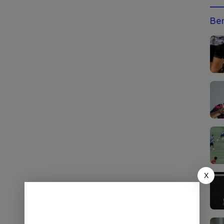
Ber
X