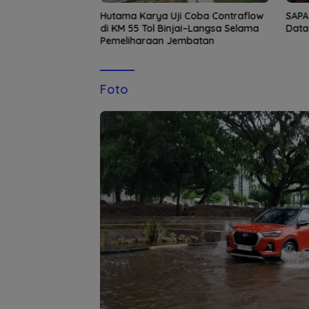
a Diperiksa
Hutama Karya Uji Coba Contraflow
SAPA
lda Tunjuk Kabid
di KM 55 Tol Binjai–Langsa Selama
Data
sana Tugas
Pemeliharaan Jembatan
 Aceh
Foto