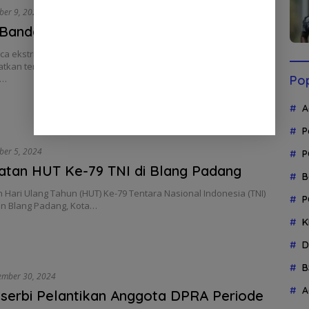
ber 9, 2024
 Bandang dan Longsor di Aceh Tengah
aca ekstrim yang melanda Kabupaten Aceh Tengah,
tkan tertimbunnya badan jalan akses menuju Pepalang-
g…
Pop
A
P
ber 5, 2024
P
atan HUT Ke-79 TNI di Blang Padang
B
 Hari Ulang Tahun (HUT) Ke-79 Tentara Nasional Indonesia (TNI)
P
an Blang Padang, Kota…
K
D
B
ember 30, 2024
A
serbi Pelantikan Anggota DPRA Periode