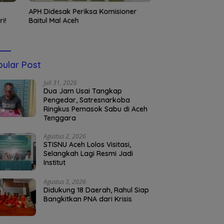
APH Didesak Periksa Komisioner
Kembali Nahkodai
i!
Baitul Mal Aceh
Silahuddin Tuai Ap
UNISAI Samalang
ular Post
Juli 31, 2026
Dua Jam Usai Tangkap
Pengedar, Satresnarkoba
Ringkus Pemasok Sabu di Aceh
Tenggara
Agustus 2, 2026
STISNU Aceh Lolos Visitasi,
Selangkah Lagi Resmi Jadi
Institut
Agustus 3, 2026
Didukung 18 Daerah, Rahul Siap
Bangkitkan PNA dari Krisis