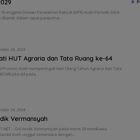
2029
P
76 anggota Dewan Perwakilan Rakyat (DPR) Aceh Periode 2024-
 dilantik dalam rapat paripurna…
ember 24, 2024
ati HUT Agraria dan Tata Ruang ke-64
N Provinsi Aceh memperingati Hari Ulang Tahun Agraria dan Tata
NTARU) ke-64 pada…
ember 24, 2024
ndik Vermansyah
.NET – Gol Andik Vermansyah pada menit 30 membawa
 Banda Aceh unggul sementara dengan…