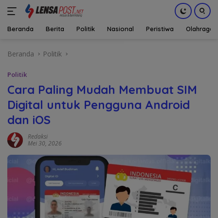
Beranda
Berita
Politik
Nasional
Peristiwa
Olahraga
Langsung
Beranda
Politik
ke
konten
Politik
Cara Paling Mudah Membuat SIM
Digital untuk Pengguna Android
dan iOS
Redaksi
Mei 30, 2026