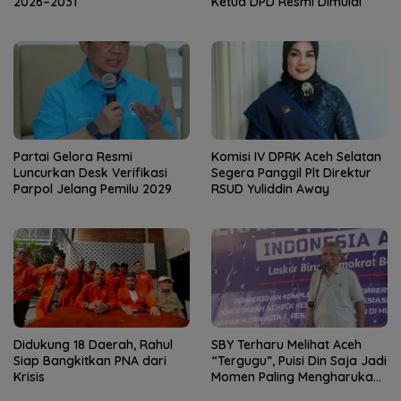
2026–2031
Ketua DPD Resmi Dimulai
Partai Gelora Resmi
Komisi IV DPRK Aceh Selatan
Luncurkan Desk Verifikasi
Segera Panggil Plt Direktur
Parpol Jelang Pemilu 2029
RSUD Yuliddin Away
Didukung 18 Daerah, Rahul
SBY Terharu Melihat Aceh
Siap Bangkitkan PNA dari
“Tergugu”, Puisi Din Saja Jadi
Krisis
Momen Paling Mengharukan
di Tibang