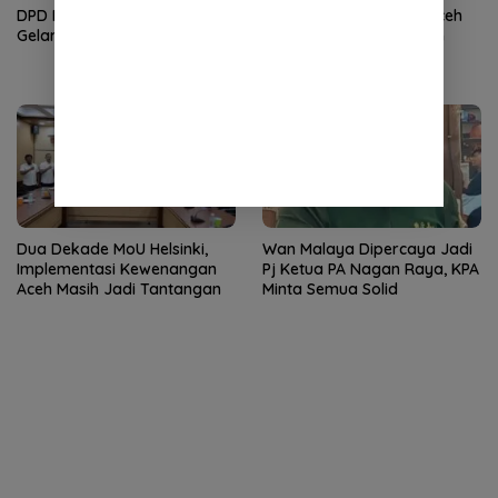
DPD Partai Demokrat Aceh
DPD Partai Demokrat Aceh
Gelar Donor Darah
Gelar Apel Pagi Gerakan
Nasional Langit Biru
Indonesia Asri
Dua Dekade MoU Helsinki,
Wan Malaya Dipercaya Jadi
Implementasi Kewenangan
Pj Ketua PA Nagan Raya, KPA
Aceh Masih Jadi Tantangan
Minta Semua Solid