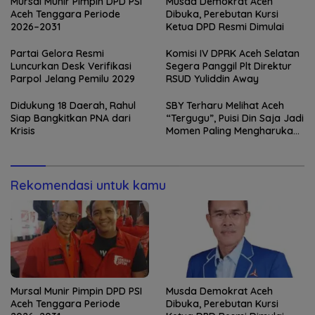
Mursal Munir Pimpin DPD PSI
Musda Demokrat Aceh
Aceh Tenggara Periode
Dibuka, Perebutan Kursi
2026–2031
Ketua DPD Resmi Dimulai
Partai Gelora Resmi
Komisi IV DPRK Aceh Selatan
Luncurkan Desk Verifikasi
Segera Panggil Plt Direktur
Parpol Jelang Pemilu 2029
RSUD Yuliddin Away
Didukung 18 Daerah, Rahul
SBY Terharu Melihat Aceh
Siap Bangkitkan PNA dari
“Tergugu”, Puisi Din Saja Jadi
Krisis
Momen Paling Mengharukan
di Tibang
Rekomendasi untuk kamu
Mursal Munir Pimpin DPD PSI
Musda Demokrat Aceh
Aceh Tenggara Periode
Dibuka, Perebutan Kursi