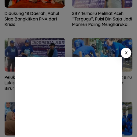
Didukung 18 Daerah, Rahul
SBY Terharu Melihat Aceh
Siap Bangkitkan PNA dari
“Tergugu”, Puisi Din Saja Jadi
Krisis
Momen Paling Mengharukan
di Tibang
X
Pelukis Salaudin Serahkan
Gerakan Nasional Langit Biru
Lukisan “Gerakan Langit
Indonesia Asri, Demokrat
Biru” kepada Rian Syaf
Aceh Gelar Aksi Bersih
Lingkungan Rumah Ibadah