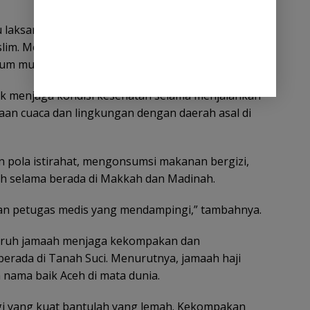
laksanakan hari ini adalah perjalanan spiritual
lim. Menjadi tamu Allah bukan sekadar perjalanan
aum muslimin di seluruh dunia,” ujar Mirwan.
uk menjaga kondisi kesehatan selama menjalankan
aan cuaca dan lingkungan dengan daerah asal di
pola istirahat, mengonsumsi makanan bergizi,
h selama berada di Makkah dan Madinah.
gan petugas medis yang mendampingi,” tambahnya.
seluruh jamaah menjaga kekompakan dan
erada di Tanah Suci. Menurutnya, jamaah haji
ama baik Aceh di mata dunia.
gi yang kuat bantulah yang lemah. Kekompakan