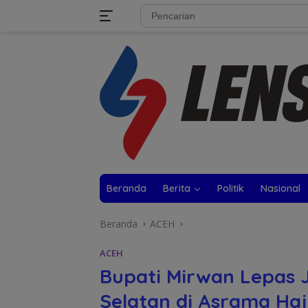
Langsung
tutup
ke
konten
Beranda
Berita
Politik
Nasional
Beranda
ACEH
ACEH
Bupati Mirwan Lepas 
Selatan di Asrama Haj