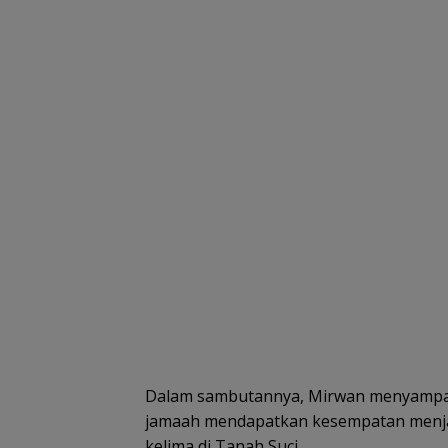
Dalam sambutannya, Mirwan menyampai
jamaah mendapatkan kesempatan menja
kelima di Tanah Suci.