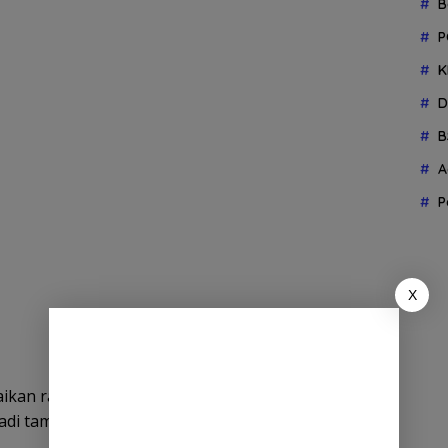
B
P
K
D
B
A
P
X
kan rasa syukur dan kebahagiaannya karena para
di tamu Allah SWT untuk menunaikan rukun Islam