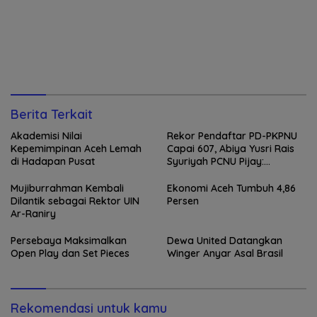
Berita Terkait
Akademisi Nilai
Rekor Pendaftar PD-PKPNU
Kepemimpinan Aceh Lemah
Capai 607, Abiya Yusri Rais
di Hadapan Pusat
Syuriyah PCNU Pijay:
Kaderisasi Merupakan
Jantung Jam’iyah
Mujiburrahman Kembali
Ekonomi Aceh Tumbuh 4,86
Dilantik sebagai Rektor UIN
Persen
Ar-Raniry
Persebaya Maksimalkan
Dewa United Datangkan
Open Play dan Set Pieces
Winger Anyar Asal Brasil
Rekomendasi untuk kamu