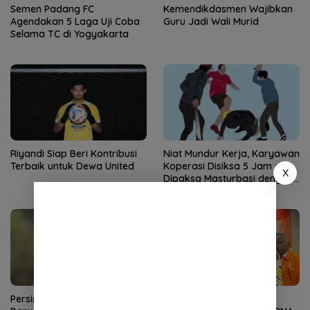
Semen Padang FC
Kemendikdasmen Wajibkan
Agendakan 5 Laga Uji Coba
Guru Jadi Wali Murid
Selama TC di Yogyakarta
Riyandi Siap Beri Kontribusi
Niat Mundur Kerja, Karyawan
Terbaik untuk Dewa United
Koperasi Disiksa 5 Jam dan
X
Dipaksa Masturbasi dengan
Ancaman Pisau
Persis Rekrut 2 Pemain Asing
Baru Satu Kandidat