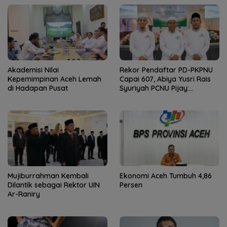
Akademisi Nilai
Rekor Pendaftar PD-PKPNU
Kepemimpinan Aceh Lemah
Capai 607, Abiya Yusri Rais
di Hadapan Pusat
Syuriyah PCNU Pijay:
Kaderisasi Merupakan
Jantung Jam’iyah
Mujiburrahman Kembali
Ekonomi Aceh Tumbuh 4,86
Dilantik sebagai Rektor UIN
Persen
Ar-Raniry