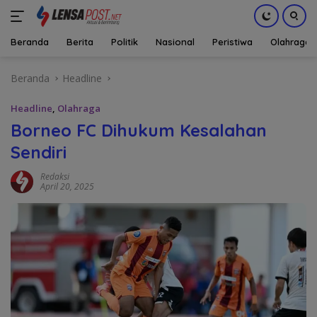
Beranda
Berita
Politik
Nasional
Peristiwa
Olahraga
Langsung
Beranda
Headline
ke
konten
Headline
,
Olahraga
Borneo FC Dihukum Kesalahan
Sendiri
Redaksi
April 20, 2025