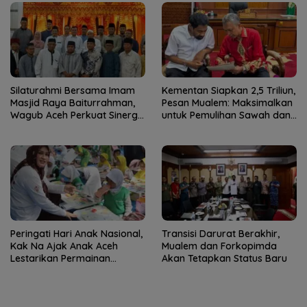
Silaturahmi Bersama Imam
Kementan Siapkan 2,5 Triliun,
Masjid Raya Baiturrahman,
Pesan Mualem: Maksimalkan
Wagub Aceh Perkuat Sinergi
untuk Pemulihan Sawah dan
dengan Ulama
Kebun
Peringati Hari Anak Nasional,
Transisi Darurat Berakhir,
Kak Na Ajak Anak Aceh
Mualem dan Forkopimda
Lestarikan Permainan
Akan Tetapkan Status Baru
Tradisional