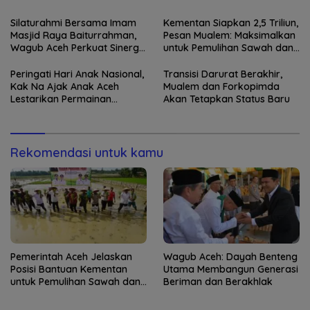
Kebun
Silaturahmi Bersama Imam
Kementan Siapkan 2,5 Triliun,
Masjid Raya Baiturrahman,
Pesan Mualem: Maksimalkan
Wagub Aceh Perkuat Sinergi
untuk Pemulihan Sawah dan
dengan Ulama
Kebun
Peringati Hari Anak Nasional,
Transisi Darurat Berakhir,
Kak Na Ajak Anak Aceh
Mualem dan Forkopimda
Lestarikan Permainan
Akan Tetapkan Status Baru
Tradisional
Rekomendasi untuk kamu
Pemerintah Aceh Jelaskan
Wagub Aceh: Dayah Benteng
Posisi Bantuan Kementan
Utama Membangun Generasi
untuk Pemulihan Sawah dan
Beriman dan Berakhlak
Kebun