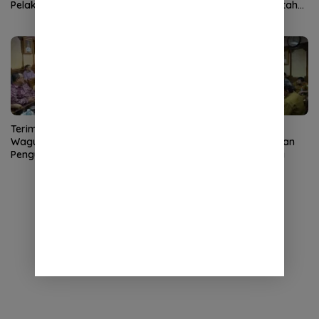
Pelaksanaan APBA 2025 ke
perkuat sinergi pemerintah
DPRA
dan ulama
Terima Audiensi LLDIKTI,
Wagub Aceh Ikuti Rapat
Wagub Fadhlullah Dorong
Percepatan Pembangunan
Penguatan SDM dan
Huntap Korban Bencana
Kolaborasi dengan PTS