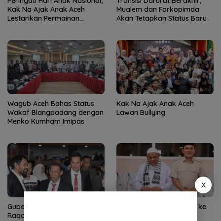
Peringati Hari Anak Nasional,
Transisi Darurat Berakhir,
Kak Na Ajak Anak Aceh
Mualem dan Forkopimda
Lestarikan Permainan
Akan Tetapkan Status Baru
Tradisional
Wagub Aceh Bahas Status
Kak Na Ajak Anak Aceh
Wakaf Blangpadang dengan
Lawan Bullying
Menko Kumham Imipas
X
Gubernur Aceh Sampaikan
Wagub Aceh silaturahmi ke
Raqan Pertanggungjawaban
Dayah Abu Paya Pasi,