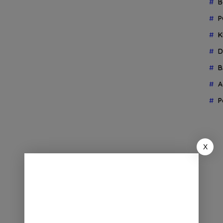
B
P
K
D
B
A
P
X