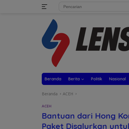
Langsung
tutup
ke
konten
Beranda
Berita
Politik
Nasional
Beranda
ACEH
ACEH
Bantuan dari Hong Kon
Paket Disalurkan untu