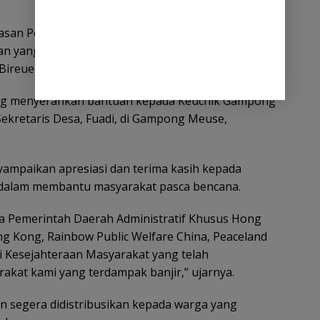
ayasan Pelangi Kesejahteraan Masyarakat (YPKM)
uan yang diperuntukkan bagi warga terdampak
 Bireuen.
ung menyerahkan bantuan kepada Keuchik Gampong
Sekretaris Desa, Fuadi, di Gampong Meuse,
ampaikan apresiasi dan terima kasih kepada
i dalam membantu masyarakat pasca bencana.
a Pemerintah Daerah Administratif Khusus Hong
g Kong, Rainbow Public Welfare China, Peaceland
i Kesejahteraan Masyarakat yang telah
kat kami yang terdampak banjir,” ujarnya.
 segera didistribusikan kepada warga yang