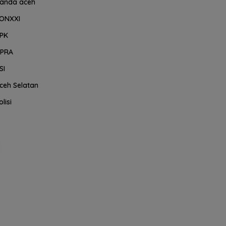
anda aceh
ONXXI
PK
PRA
SI
ceh Selatan
olisi