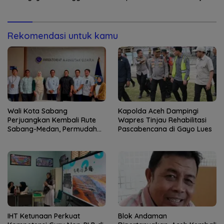
untuk Pelayanan Polri
Angin Kencang
Humanis
Rekomendasi untuk kamu
Wali Kota Sabang
Kapolda Aceh Dampingi
Perjuangkan Kembali Rute
Wapres Tinjau Rehabilitasi
Sabang-Medan, Permudah
Pascabencana di Gayo Lues
Akses Wisatawan ke Pulau
Weh
IHT Ketunaan Perkuat
Blok Andaman