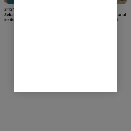
STISNU Aceh Lolos Visitasi,
HT Ibrahim dan Relawan
Selangkah Lagi Resmi Jadi
Sukseskan Gerakan Nasional
Institut
Langit Biru Indonesia Asri
Demokrat Aceh