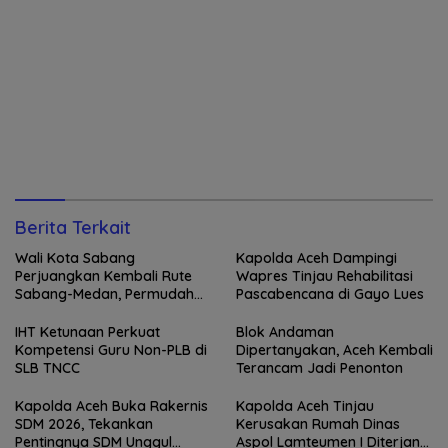
Berita Terkait
Wali Kota Sabang
Kapolda Aceh Dampingi
Perjuangkan Kembali Rute
Wapres Tinjau Rehabilitasi
Sabang-Medan, Permudah
Pascabencana di Gayo Lues
Akses Wisatawan ke Pulau
Weh
IHT Ketunaan Perkuat
Blok Andaman
Kompetensi Guru Non-PLB di
Dipertanyakan, Aceh Kembali
SLB TNCC
Terancam Jadi Penonton
Kapolda Aceh Buka Rakernis
Kapolda Aceh Tinjau
SDM 2026, Tekankan
Kerusakan Rumah Dinas
Pentingnya SDM Unggul
Aspol Lamteumen I Diterjang