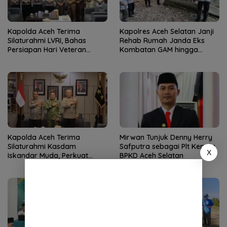
Kapolda Aceh Terima
Kapolres Aceh Selatan Janji
Silaturahmi LVRI, Bahas
Rehab Rumah Janda Eks
Persiapan Hari Veteran
Kombatan GAM hingga
Nasional ke-77
Bantu Modal UMKM
Kapolda Aceh Terima
Mirwan Tunjuk Denny Herry
Silaturahmi Kasdam
Safputra sebagai Plt Kepala
X
Iskandar Muda, Perkuat
BPKD Aceh Selatan
Sinergitas TNI-Polri