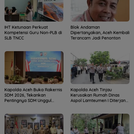
IHT Ketunaan Perkuat
Blok Andaman
Kompetensi Guru Non-PLB di
Dipertanyakan, Aceh Kembali
SLB TNCC
Terancam Jadi Penonton
Kapolda Aceh Buka Rakernis
Kapolda Aceh Tinjau
SDM 2026, Tekankan
Kerusakan Rumah Dinas
Pentingnya SDM Unggul
Aspol Lamteumen I Diterjang
untuk Pelayanan Polri
Angin Kencang
Humanis