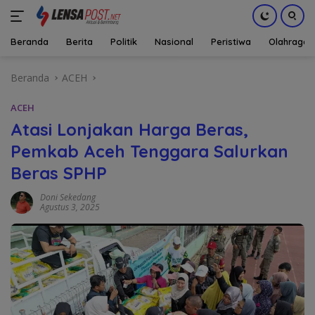
Beranda
Berita
Politik
Nasional
Peristiwa
Olahraga
Langsung
Beranda
ACEH
ke
konten
ACEH
Atasi Lonjakan Harga Beras,
Pemkab Aceh Tenggara Salurkan
Beras SPHP
Doni Sekedang
Agustus 3, 2025