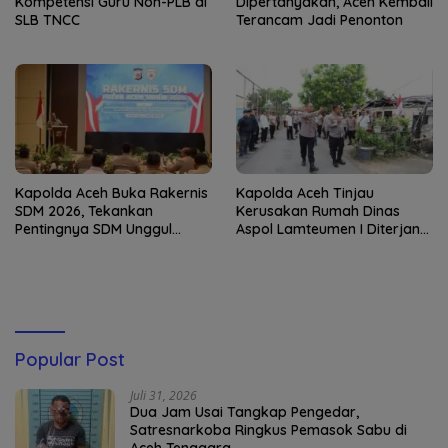
Kompetensi Guru Non-PLB di
Dipertanyakan, Aceh Kembali
SLB TNCC
Terancam Jadi Penonton
Kapolda Aceh Buka Rakernis
Kapolda Aceh Tinjau
SDM 2026, Tekankan
Kerusakan Rumah Dinas
Pentingnya SDM Unggul
Aspol Lamteumen I Diterjang
untuk Pelayanan Polri
Angin Kencang
Humanis
Popular Post
Juli 31, 2026
Dua Jam Usai Tangkap Pengedar,
Satresnarkoba Ringkus Pemasok Sabu di