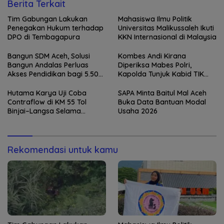
Berita Terkait
Tim Gabungan Lakukan
Mahasiswa Ilmu Politik
Penegakan Hukum terhadap
Universitas Malikussaleh Ikuti
DPO di Tembagapura
KKN Internasional di Malaysia
Bangun SDM Aceh, Solusi
Kombes Andi Kirana
Bangun Andalas Perluas
Diperiksa Mabes Polri,
Akses Pendidikan bagi 5.500
Kapolda Tunjuk Kabid TIK
Pelajar
sebagai Pelaksana Tugas
Kapolresta Banda Aceh
Hutama Karya Uji Coba
SAPA Minta Baitul Mal Aceh
Contraflow di KM 55 Tol
Buka Data Bantuan Modal
Binjai–Langsa Selama
Usaha 2026
Pemeliharaan Jembatan
Rekomendasi untuk kamu