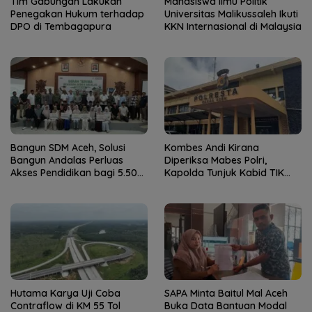
Tim Gabungan Lakukan
Mahasiswa Ilmu Politik
Penegakan Hukum terhadap
Universitas Malikussaleh Ikuti
DPO di Tembagapura
KKN Internasional di Malaysia
Bangun SDM Aceh, Solusi
Kombes Andi Kirana
Bangun Andalas Perluas
Diperiksa Mabes Polri,
Akses Pendidikan bagi 5.500
Kapolda Tunjuk Kabid TIK
Pelajar
sebagai Pelaksana Tugas
Kapolresta Banda Aceh
Hutama Karya Uji Coba
SAPA Minta Baitul Mal Aceh
Contraflow di KM 55 Tol
Buka Data Bantuan Modal