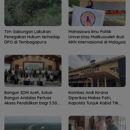
Tim Gabungan Lakukan
Mahasiswa Ilmu Politik
Penegakan Hukum terhadap
Universitas Malikussaleh Ikuti
DPO di Tembagapura
KKN Internasional di Malaysia
Bangun SDM Aceh, Solusi
Kombes Andi Kirana
Bangun Andalas Perluas
Diperiksa Mabes Polri,
Akses Pendidikan bagi 5.500
Kapolda Tunjuk Kabid TIK
Pelajar
sebagai Pelaksana Tugas
Kapolresta Banda Aceh