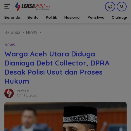
Beranda
Berita
Politik
Nasional
Peristiwa
Olahraga
Langsung
Beranda
NEWS
ke
konten
NEWS
Warga Aceh Utara Diduga
Dianiaya Debt Collector, DPRA
Desak Polisi Usut dan Proses
Hukum
Redaksi
Juni 16, 2026