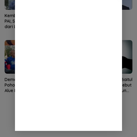
Kembali Nahkodai APDOK
Ketua DPRK Banda Aceh
PAI, Silahuddin Tuai Apresiasi
Serukan Perang Lawan
dari LPPM UNISAI Samalanga
Narkoba
Demokrat Aceh Tanam
Dugaan Pungli Bantuan Baitul
Pohon di Bantaran Sungai
Mal Disorot, Pengamat Sebut
Alue Naga, Ajak Masyarakat
Biadab, APH Diminta Turun
Peduli Lingkungan
Tangan