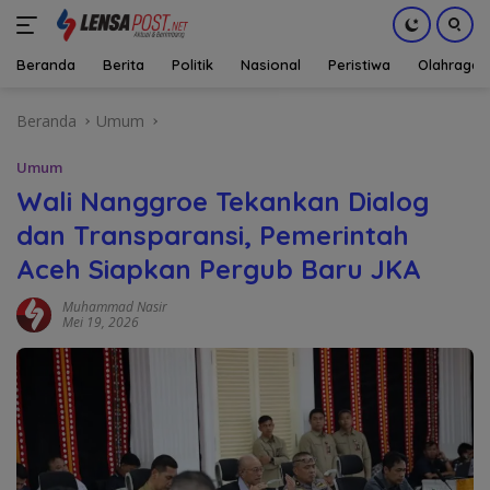
Beranda
Berita
Politik
Nasional
Peristiwa
Olahraga
Langsung
Beranda
Umum
ke
konten
Umum
Wali Nanggroe Tekankan Dialog
dan Transparansi, Pemerintah
Aceh Siapkan Pergub Baru JKA
Muhammad Nasir
Mei 19, 2026