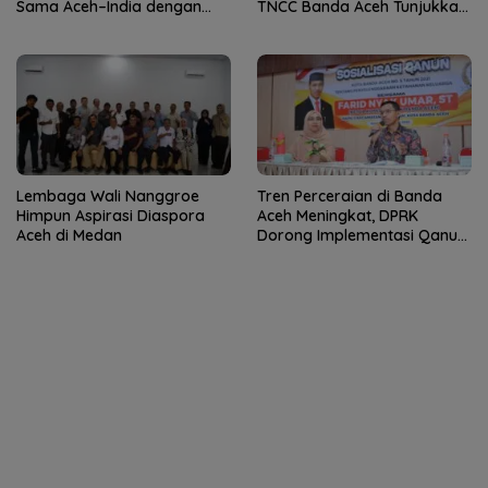
Sama Aceh–India dengan
TNCC Banda Aceh Tunjukkan
Konsul Jenderal India
Potensi Luar Biasa
Lembaga Wali Nanggroe
Tren Perceraian di Banda
Himpun Aspirasi Diaspora
Aceh Meningkat, DPRK
Aceh di Medan
Dorong Implementasi Qanun
Ketahanan Keluarga