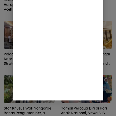
Harapan Baru Industri Migas
Kepala BPMA
Aceh
Polda Aceh–PLN Tingkatkan
KMA Lantik Dr Sutio sebagai
Koordinasi Amankan Proyek
Ketua Pengadilan Tinggi
Strategis
Banda Aceh, Nursyam Pindah
ke Banjarmasin
Staf Khusus Wali Nanggroe
Tampil Percaya Diri di Hari
Bahas Penguatan Kerja
Anak Nasional, Siswa SLB