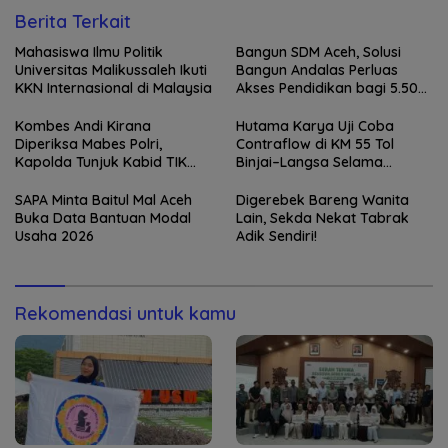
Berita Terkait
Mahasiswa Ilmu Politik
Bangun SDM Aceh, Solusi
Universitas Malikussaleh Ikuti
Bangun Andalas Perluas
KKN Internasional di Malaysia
Akses Pendidikan bagi 5.500
Pelajar
Kombes Andi Kirana
Hutama Karya Uji Coba
Diperiksa Mabes Polri,
Contraflow di KM 55 Tol
Kapolda Tunjuk Kabid TIK
Binjai–Langsa Selama
sebagai Pelaksana Tugas
Pemeliharaan Jembatan
Kapolresta Banda Aceh
SAPA Minta Baitul Mal Aceh
Digerebek Bareng Wanita
Buka Data Bantuan Modal
Lain, Sekda Nekat Tabrak
Usaha 2026
Adik Sendiri!
Rekomendasi untuk kamu