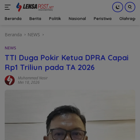
Beranda
Berita
Politik
Nasional
Peristiwa
Olahraga
Langsung
Beranda
NEWS
ke
konten
NEWS
TTI Duga Pokir Ketua DPRA Capai
Rp1 Triliun pada TA 2026
Muhammad Nasir
Mei 18, 2026