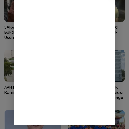
SAPA Minta Baitul Mal Aceh
Digerebek Bareng Wanita
Buka Data Bantuan Modal
Lain, Sekda Nekat Tabrak
Usaha 2026
Adik Sendiri!
APH Didesak Periksa
Kembali Nahkodai APDOK
Komisioner Baitul Mal Aceh
PAI, Silahuddin Tuai Apresiasi
dari LPPM UNISAI Samalanga