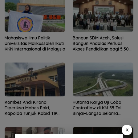
Mahasiswa Ilmu Politik
Bangun SDM Aceh, Solusi
Universitas Malikussaleh Ikuti
Bangun Andalas Perluas
KKN Internasional di Malaysia
Akses Pendidikan bagi 5.500
Pelajar
Kombes Andi Kirana
Hutama Karya Uji Coba
Diperiksa Mabes Polri,
Contraflow di KM 55 Tol
Kapolda Tunjuk Kabid TIK
Binjai–Langsa Selama
sebagai Pelaksana Tugas
Pemeliharaan Jembatan
Kapolresta Banda Aceh
X