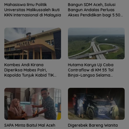
Mahasiswa Ilmu Politik
Bangun SDM Aceh, Solusi
Universitas Malikussaleh Ikuti
Bangun Andalas Perluas
KKN Internasional di Malaysia
Akses Pendidikan bagi 5.500
Pelajar
Kombes Andi Kirana
Hutama Karya Uji Coba
Diperiksa Mabes Polri,
Contraflow di KM 55 Tol
Kapolda Tunjuk Kabid TIK
Binjai–Langsa Selama
sebagai Pelaksana Tugas
Pemeliharaan Jembatan
Kapolresta Banda Aceh
SAPA Minta Baitul Mal Aceh
Digerebek Bareng Wanita