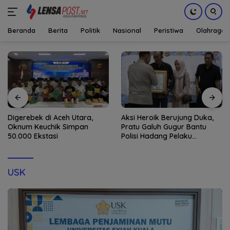
Beranda
Berita
Politik
Nasional
Peristiwa
Olahraga
Langsung
ke
konten
Digerebek di Aceh Utara,
Aksi Heroik Berujung Duka,
Oknum Keuchik Simpan
Pratu Galuh Gugur Bantu
50.000 Ekstasi
Polisi Hadang Pelaku
Narkoba di Bireuen
USK