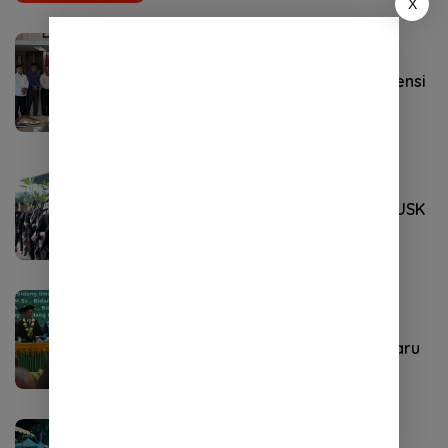
X
ACEH
Mei 6, 2025
Bupati Aceh Besar Terima Audiensi
LPPM USK
Umum
April 22, 2025
FJL dan Mahasiswa Kehutanan USK
tanam Ratusan Mangrove
Headline
,
NEWS
April 22, 2025
USK Kukuhkan Lima Profesor Baru
Info Pemerintah Aceh
Maret 10, 2025