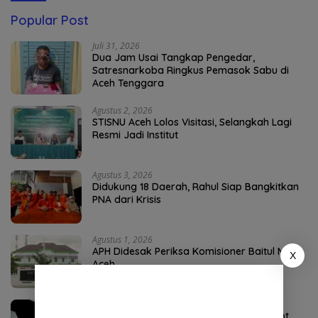
Popular Post
Juli 31, 2026
Dua Jam Usai Tangkap Pengedar,
Satresnarkoba Ringkus Pemasok Sabu di
Aceh Tenggara
Agustus 2, 2026
STISNU Aceh Lolos Visitasi, Selangkah Lagi
Resmi Jadi Institut
Agustus 3, 2026
Didukung 18 Daerah, Rahul Siap Bangkitkan
PNA dari Krisis
Agustus 1, 2026
APH Didesak Periksa Komisioner Baitul Mal
X
Aceh
Juli 31, 2026
Dugaan Pungli Bantuan Baitul Mal Disorot,