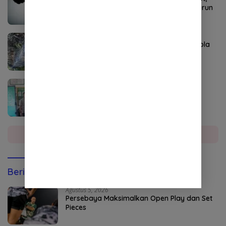
Pengamat Sebut Biadab, APH Diminta Turun
Tangan
Agustus 4, 2026
P3-TGAI Aceh Tenggara Disorot, Swakelola
Diduga Diambil Alih Oknum
Agustus 4, 2026
DPO Kejari Aceh Selatan Ditangkap di
Sumatera Utara
Selengkapnya
Berita Olahraga
Agustus 5, 2026
Persebaya Maksimalkan Open Play dan Set
Pieces