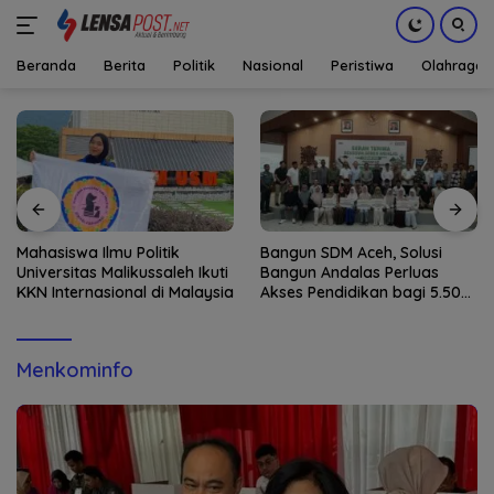
Beranda
Berita
Politik
Nasional
Peristiwa
Olahraga
Langsung
ke
konten
Mahasiswa Ilmu Politik
Bangun SDM Aceh, Solusi
Universitas Malikussaleh Ikuti
Bangun Andalas Perluas
KKN Internasional di Malaysia
Akses Pendidikan bagi 5.500
Pelajar
Menkominfo