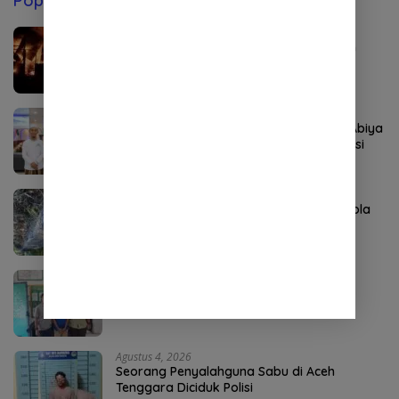
Popular Post
Agustus 8, 2026
Kebakaran Hebat Landa Ponpes di Aceh
Tenggara, 36 Santri Terdampak
Agustus 6, 2026
Rekor Pendaftar PD-PKPNU Capai 607, Abiya
Yusri Rais Syuriyah PCNU Pijay: Kaderisasi
Merupakan Jantung Jam’iyah
Agustus 4, 2026
P3-TGAI Aceh Tenggara Disorot, Swakelola
Diduga Diambil Alih Oknum
Agustus 4, 2026
DPO Kejari Aceh Selatan Ditangkap di
Sumatera Utara
Agustus 4, 2026
Seorang Penyalahguna Sabu di Aceh
Tenggara Diciduk Polisi