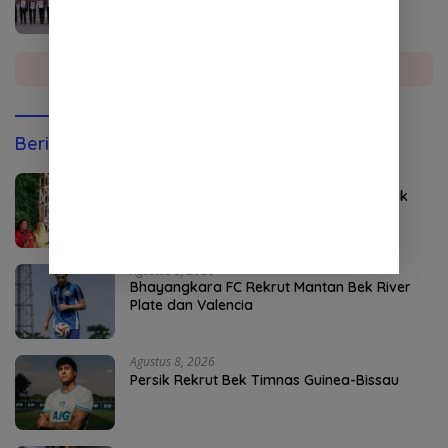
Kukuhkan 9 Pramuka Garuda
Selengkapnya
Berita Olahraga
Agustus 8, 2026
Kapolri Jadi Anggota Kehormatan Tapak
Suci
Agustus 8, 2026
Bhayangkara FC Rekrut Mantan Bek River
Plate dan Valencia
Agustus 8, 2026
Persik Rekrut Bek Timnas Guinea-Bissau