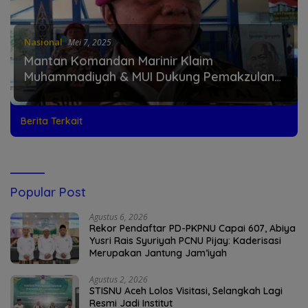
Nasional
Mei 7, 2025
Mantan Komandan Marinir Klaim
Muhammadiyah & MUI Dukung Pemakzulan
Gibran, Ada Pertemuan di Jakarta
Berita Terkait
Popular Post
Agustus 6, 2026
Rekor Pendaftar PD-PKPNU Capai 607, Abiya
Yusri Rais Syuriyah PCNU Pijay: Kaderisasi
Merupakan Jantung Jam’iyah
Agustus 2, 2026
STISNU Aceh Lolos Visitasi, Selangkah Lagi
Resmi Jadi Institut