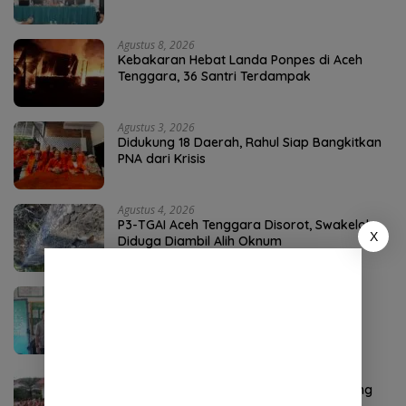
Agustus 8, 2026
Kebakaran Hebat Landa Ponpes di Aceh
Tenggara, 36 Santri Terdampak
Agustus 3, 2026
Didukung 18 Daerah, Rahul Siap Bangkitkan
PNA dari Krisis
Agustus 4, 2026
P3-TGAI Aceh Tenggara Disorot, Swakelola
X
Diduga Diambil Alih Oknum
Agustus 4, 2026
DPO Kejari Aceh Selatan Ditangkap di
Sumatera Utara
Agustus 2, 2026
Ketua Kwarcab Nagan Raya Raja Sayang