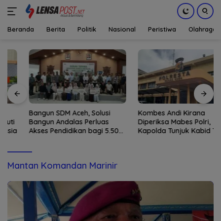
Beranda
Berita
Politik
Nasional
Peristiwa
Olahraga
Langsung
ke
konten
Bangun SDM Aceh, Solusi
Kombes Andi Kirana
Bangun Andalas Perluas
Diperiksa Mabes Polri,
Akses Pendidikan bagi 5.500
Kapolda Tunjuk Kabid TIK
Pelajar
sebagai Pelaksana Tugas
Kapolresta Banda Aceh
Mantan Komandan Marinir