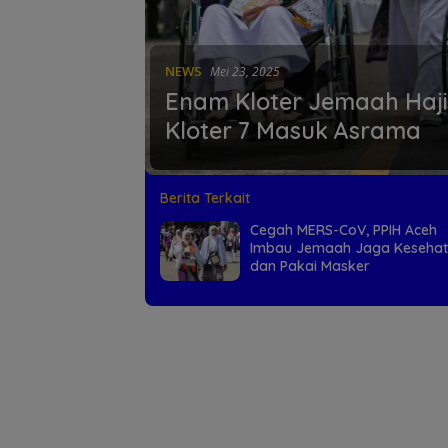
NEWS
Mei 23, 2025
Enam Kloter Jemaah Haji
Kloter 7 Masuk Asrama
Berita Terkait
Cegah MERS-CoV, PPIH Aceh
Imbau Jemaah Jaga Keseha
dan Pakai Masker