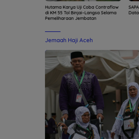
a Diperiksa
Hutama Karya Uji Coba Contraflow
SAPA
lda Tunjuk Kabid
di KM 55 Tol Binjai–Langsa Selama
Data
sana Tugas
Pemeliharaan Jembatan
 Aceh
Jemaah Haji Aceh