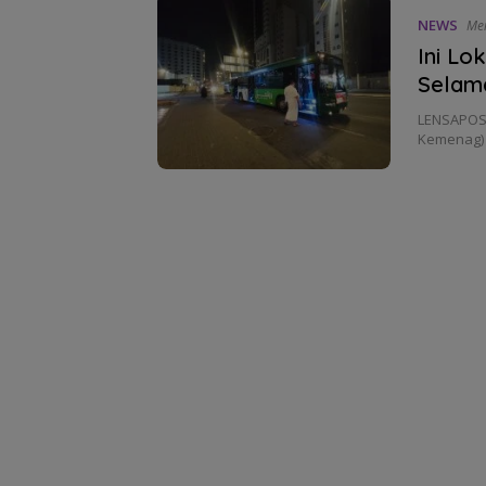
NEWS
Mei
Ini Lo
Selam
LENSAPOST
Kemenag) 