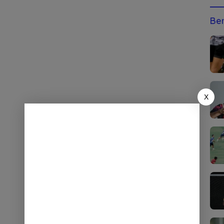
Ber
X