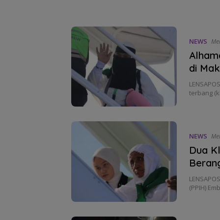
NEWS
Mei
Alhamd
di Ma
LENSAPOST
terbang (k
NEWS
Mei
Dua Kl
Berang
LENSAPOST
(PPIH) Em