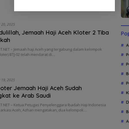
 20, 2025
ulillah, Jemaah Haji Aceh Kloter 2 Tiba
Pop
kkah
A
.NET – Jemaah haji Aceh yang tergabung dalam kelompok
loter) BTJ-02 telah mendarat di…
P
P
B
 19, 2025
P
oter Jemaah Haji Aceh Sudah
K
kat ke Arab Saudi
D
.NET – Ketua Petugas Penyelenggara Ibadah Haji Indonesia
barkasi Aceh, Azhari mengatakan, dua kelompok…
B
A