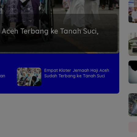
 Aceh Terbang ke Tanah Suci,
Empat Kloter Jemaah Haji Aceh
tan
Sudah Terbang ke Tanah Suci