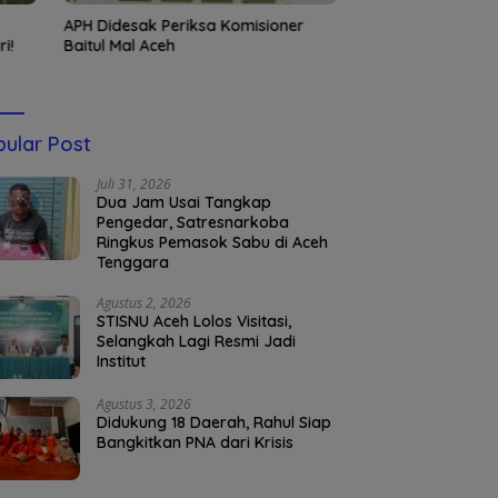
APH Didesak Periksa Komisioner
Kembali Nahkodai
i!
Baitul Mal Aceh
Silahuddin Tuai Ap
UNISAI Samalang
ular Post
Juli 31, 2026
Dua Jam Usai Tangkap
Pengedar, Satresnarkoba
Ringkus Pemasok Sabu di Aceh
Tenggara
Agustus 2, 2026
STISNU Aceh Lolos Visitasi,
Selangkah Lagi Resmi Jadi
Institut
Agustus 3, 2026
Didukung 18 Daerah, Rahul Siap
Bangkitkan PNA dari Krisis