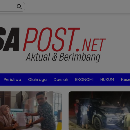
Peristiwa
Olahraga
Daerah
EKONOMI
HUKUM
Kes