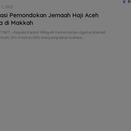
P
 1, 2025
kasi Pemondokan Jemaah Haji Aceh
a di Makkah
.NET – Kepala Kantor Wilayah Kementerian Agama (Kanwil
Aceh, Drs H Azhari MSi menyampaikan bahwa…