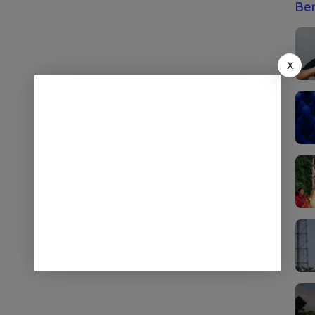
Ber
X