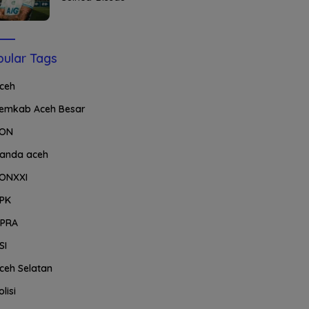
ular Tags
ceh
emkab Aceh Besar
ON
anda aceh
ONXXI
PK
PRA
SI
ceh Selatan
olisi