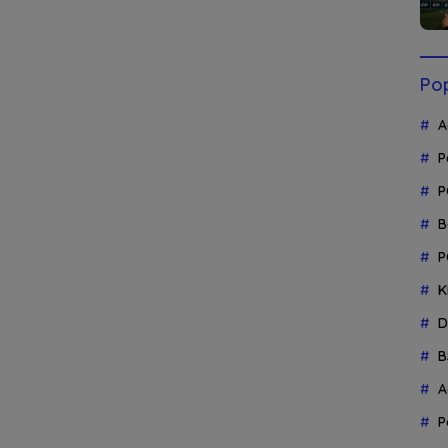
Pop
A
P
P
B
P
K
D
B
A
P