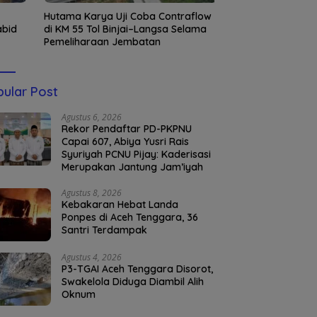
Hutama Karya Uji Coba Contraflow
SAPA Minta Baitul
bid
di KM 55 Tol Binjai–Langsa Selama
Data Bantuan Mo
Pemeliharaan Jembatan
ular Post
Agustus 6, 2026
Rekor Pendaftar PD-PKPNU
Capai 607, Abiya Yusri Rais
Syuriyah PCNU Pijay: Kaderisasi
Merupakan Jantung Jam’iyah
Agustus 8, 2026
Kebakaran Hebat Landa
Ponpes di Aceh Tenggara, 36
Santri Terdampak
Agustus 4, 2026
P3-TGAI Aceh Tenggara Disorot,
Swakelola Diduga Diambil Alih
Oknum