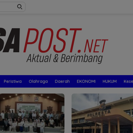
Peristiwa
Olahraga
Daerah
EKONOMI
HUKUM
Kes