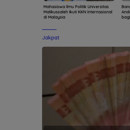
kukan Penegakan
Mahasiswa Ilmu Politik Universitas
Bang
PO di
Malikussaleh Ikuti KKN Internasional
Anda
di Malaysia
bagi
Jakpat