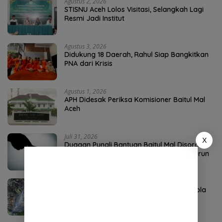
Agustus 2, 2026
STISNU Aceh Lolos Visitasi, Selangkah Lagi
Resmi Jadi Institut
Agustus 3, 2026
Didukung 18 Daerah, Rahul Siap Bangkitkan
PNA dari Krisis
Agustus 1, 2026
APH Didesak Periksa Komisioner Baitul Mal
Aceh
Juli 31, 2026
X
Dugaan Pungli Bantuan Baitul Mal Disorot,
Pengamat Sebut Biadab, APH Diminta Turun
Tangan
Agustus 4, 2026
P3-TGAI Aceh Tenggara Disorot, Swakelola
Diduga Diambil Alih Oknum