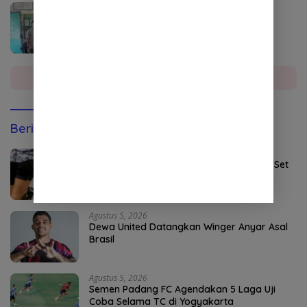
Agustus 4, 2026
DPO Kejari Aceh Selatan Ditangkap di
Sumatera Utara
Selengkapnya
Berita Olahraga
Agustus 5, 2026
Persebaya Maksimalkan Open Play dan Set
Pieces
Agustus 5, 2026
Dewa United Datangkan Winger Anyar Asal
Brasil
Agustus 5, 2026
Semen Padang FC Agendakan 5 Laga Uji
Coba Selama TC di Yogyakarta