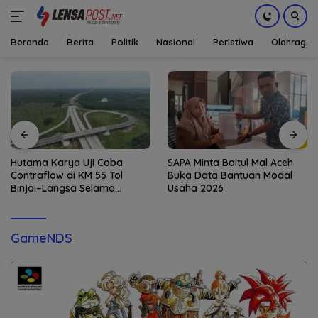
Beranda
Berita
Politik
Nasional
Peristiwa
Olahraga
Langsung
ke
konten
Hutama Karya Uji Coba
SAPA Minta Baitul Mal Aceh
Contraflow di KM 55 Tol
Buka Data Bantuan Modal
Binjai–Langsa Selama
Usaha 2026
Pemeliharaan Jembatan
GameNDS