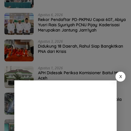
Agustus 6, 2026
Rekor Pendaftar PD-PKPNU Capai 607, Abiya
Yusri Rais Syuriyah PCNU Pijay: Kaderisasi
Merupakan Jantung Jam’iyah
Agustus 3, 2026
Didukung 18 Daerah, Rahul Siap Bangkitkan
PNA dari Krisis
Agustus 1, 2026
APH Didesak Periksa Komisioner Baitul Mal
X
Aceh
Agustus 4, 2026
P3-TGAI Aceh Tenggara Disorot, Swakelola
Diduga Diambil Alih Oknum
Agustus 4, 2026
DPO Kejari Aceh Selatan Ditangkap di