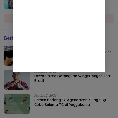
Sumatera Utara
Selengkapnya
Berita Olahraga
Agustus 5, 2026
Persebaya Maksimalkan Open Play dan Set
Pieces
Agustus 5, 2026
Dewa United Datangkan Winger Anyar Asal
Brasil
Agustus 5, 2026
Semen Padang FC Agendakan 5 Laga Uji
Coba Selama TC di Yogyakarta