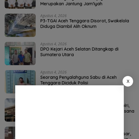
Merupakan Jantung Jam’iyah
Agustus 4, 2026
P3-TGAI Aceh Tenggara Disorot, Swakelola
Diduga Diambil Alih Oknum
Agustus 4, 2026
DPO Kejari Aceh Selatan Ditangkap di
Sumatera Utara
Agustus 4, 2026
Seorang Penyalahguna Sabu di Aceh
X
Tenggara Diciduk Polisi
Agustus 7, 2026
Kombes Andi Kirana Diperiksa Mabes Polri,
Kapolda Tunjuk Kabid TIK sebagai Pelaksana
Tugas Kapolresta Banda Aceh
Agustus 8, 2026
Kakao Aceh Tenggara Punya Potensi Besar,