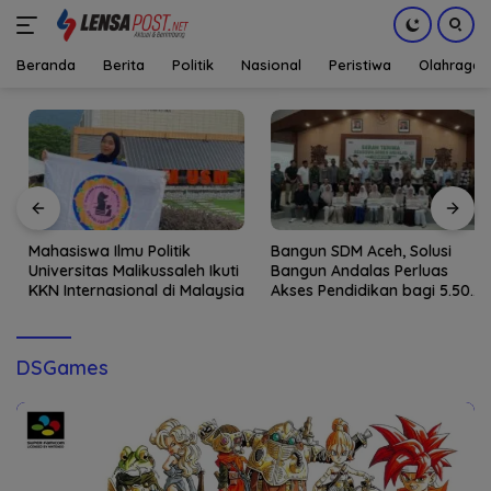
Beranda
Berita
Politik
Nasional
Peristiwa
Olahraga
Langsung
ke
konten
Mahasiswa Ilmu Politik
Bangun SDM Aceh, Solusi
Universitas Malikussaleh Ikuti
Bangun Andalas Perluas
KKN Internasional di Malaysia
Akses Pendidikan bagi 5.500
Pelajar
DSGames