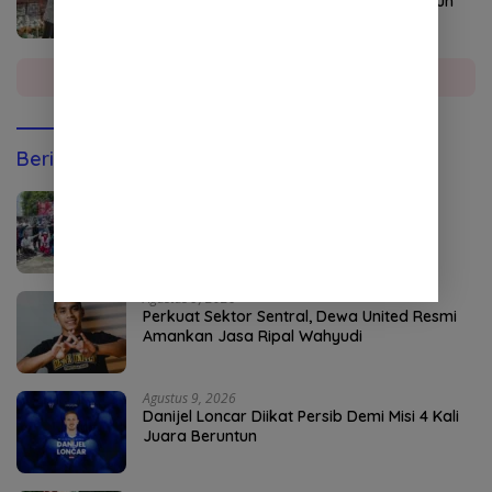
SMK PP Kutacane Siapkan SDM dari Kebun
hingga Industri
Selengkapnya
Berita Olahraga
Agustus 9, 2026
Momen HUT ke-81 RI, Pelti Abdya Gelar
Turnamen Tenis Lapangan
Agustus 9, 2026
Perkuat Sektor Sentral, Dewa United Resmi
Amankan Jasa Ripal Wahyudi
Agustus 9, 2026
Danijel Loncar Diikat Persib Demi Misi 4 Kali
Juara Beruntun