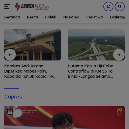
Beranda
Berita
Politik
Nasional
Peristiwa
Olahraga
Langsung
ke
konten
Kombes Andi Kirana
Hutama Karya Uji Coba
Diperiksa Mabes Polri,
Contraflow di KM 55 Tol
Kapolda Tunjuk Kabid TIK
Binjai–Langsa Selama
sebagai Pelaksana Tugas
Pemeliharaan Jembatan
Kapolresta Banda Aceh
Capres