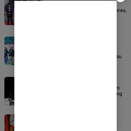
Headline
,
Politik
Desember 3, 2023
Debat Cawapres Ditemenin Capres,
Ternyata Ini yang Usul
ACEH
September 8, 2023
Ganjaran Buruh dan SPN
Subulussalam Merambah
Perkebunan Sawit Untuk Jangkau
35.000 Pekerja
Headline
,
Politik
Agustus 13, 2023
Didukung Golkar dan PAN, Begini
Kekuatan ‘Mesin’ Prabowo Jelang
2024
Headline
,
Politik
April 22, 2023
Balasan Menohok Gerindra ke