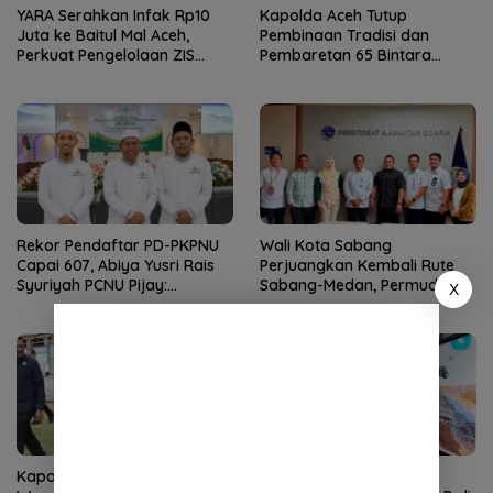
YARA Serahkan Infak Rp10
Kapolda Aceh Tutup
Juta ke Baitul Mal Aceh,
Pembinaan Tradisi dan
Perkuat Pengelolaan ZIS
Pembaretan 65 Bintara
yang Amanah
Remaja Satbrimob
Rekor Pendaftar PD-PKPNU
Wali Kota Sabang
Capai 607, Abiya Yusri Rais
Perjuangkan Kembali Rute
Syuriyah PCNU Pijay:
Sabang-Medan, Permudah
X
Kaderisasi Merupakan
Akses Wisatawan ke Pulau
Jantung Jam’iyah
Weh
Kapolda Aceh Dampingi
IHT Ketunaan Perkuat