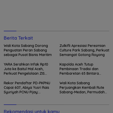
Berita Terkait
Wali Kota Sabang Dorong
Zulkifli Apresiasi Peresmian
Penguatan Peran Sabang
Culture Park Sabang, Perkuat
sebagai Pusat Bisnis Maritim
Semangat Gotong Royong
YARA Serahkan Infak Rp10
Kapolda Aceh Tutup
Juta ke Baitul Mal Aceh,
Pembinaan Tradisi dan
Perkuat Pengelolaan ZIS
Pembaretan 65 Bintara
yang Amanah
Remaja Satbrimob
Rekor Pendaftar PD-PKPNU
Wali Kota Sabang
Capai 607, Abiya Yusri Rais
Perjuangkan Kembali Rute
Syuriyah PCNU Pijay:
Sabang-Medan, Permudah
Kaderisasi Merupakan
Akses Wisatawan ke Pulau
Jantung Jam’iyah
Weh
Rekomendasi untuk kamu