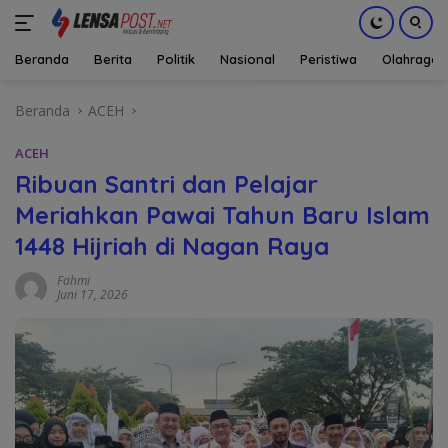
Beranda
Berita
Politik
Nasional
Peristiwa
Olahraga
Langsung
Beranda
ACEH
ke
konten
ACEH
Ribuan Santri dan Pelajar
Meriahkan Pawai Tahun Baru Islam
1448 Hijriah di Nagan Raya
Fahmi
Juni 17, 2026