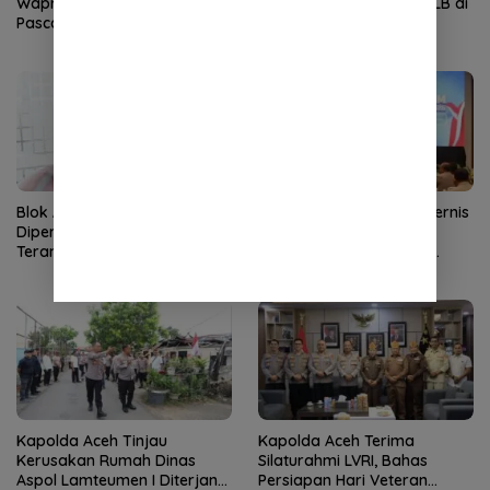
Wapres Tinjau Rehabilitasi
Kompetensi Guru Non-PLB di
Pascabencana di Gayo Lues
SLB TNCC
Blok Andaman
Kapolda Aceh Buka Rakernis
Dipertanyakan, Aceh Kembali
SDM 2026, Tekankan
Terancam Jadi Penonton
Pentingnya SDM Unggul
untuk Pelayanan Polri
Humanis
Kapolda Aceh Tinjau
Kapolda Aceh Terima
Kerusakan Rumah Dinas
Silaturahmi LVRI, Bahas
Aspol Lamteumen I Diterjang
Persiapan Hari Veteran