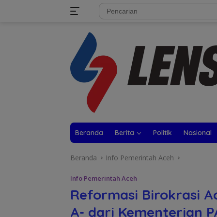
Langsung
tutup
ke
konten
Beranda
Berita
Politik
Nasional
Beranda
Info Pemerintah Aceh
Info Pemerintah Aceh
Reformasi Birokrasi A
A- dari Kementerian 