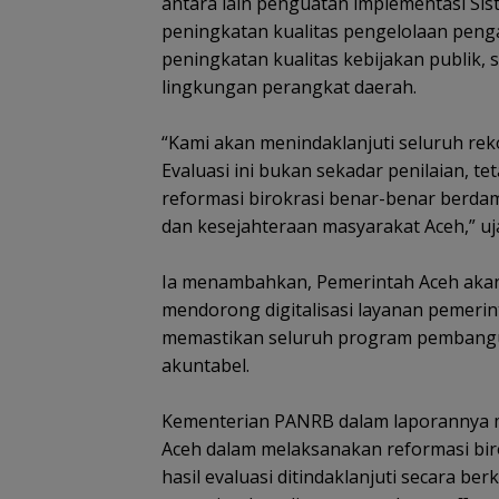
antara lain penguatan implementasi Sis
peningkatan kualitas pengelolaan pen
peningkatan kualitas kebijakan publik,
lingkungan perangkat daerah.
‎“Kami akan menindaklanjuti seluruh r
Evaluasi ini bukan sekadar penilaian, 
reformasi birokrasi benar-benar berda
dan kesejahteraan masyarakat Aceh,” uja
‎Ia menambahkan, Pemerintah Aceh aka
mendorong digitalisasi layanan pemerin
memastikan seluruh program pembanguna
akuntabel.
‎Kementerian PANRB dalam laporannya 
Aceh dalam melaksanakan reformasi bir
hasil evaluasi ditindaklanjuti secara be