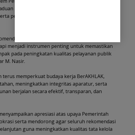
tem Pemerintahan Berbasis Elektronik (SPBE),
gaduan masyarakat, penguatan manajemen risiko,
 serta percepatan pembangunan Zona Integritas di
ekomendasi yang diberikan Kementerian PANRB.
tetapi menjadi instrumen penting untuk memastikan
mpak pada peningkatan kualitas pelayanan publik
r M. Nasir.
n terus memperkuat budaya kerja BerAKHLAK,
tahan, meningkatkan integritas aparatur, serta
n berjalan secara efektif, transparan, dan
menyampaikan apresiasi atas upaya Pemerintah
okrasi serta mendorong agar seluruh rekomendasi
rkelanjutan guna meningkatkan kualitas tata kelola