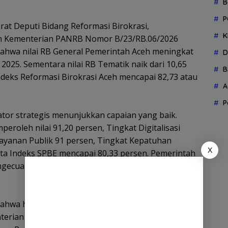
B
P
urat Deputi Bidang Reformasi Birokrasi,
K
an Kementerian PANRB Nomor B/23/RB.06/2026
bahwa nilai RB General Pemerintah Aceh meningkat
D
 2025. Sementara nilai RB Tematik naik dari 10,65
B
ndeks Reformasi Birokrasi Aceh mencapai 82,73 atau
A
P
kator strategis menunjukkan capaian yang baik.
oleh nilai 91,20 persen, Tingkat Digitalisasi
layanan Publik 91 persen, Tingkat Kepatuhan
X
rta Indeks SPBE mencapai 80,33 persen. Pemerintah
ngecualian (WTP) dari Badan Pemeriksa Keuangan
ahwa hasil evaluasi tersebut juga menjadi bahan
nterian PANRB memberikan sejumlah rekomendasi,