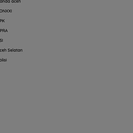
anda aceh
ONXXI
PK
PRA
SI
ceh Selatan
olisi