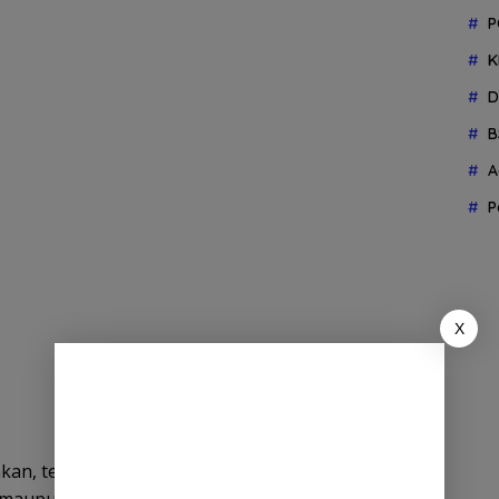
P
K
D
B
A
P
X
kan, tetapi juga telah berdampak langsung