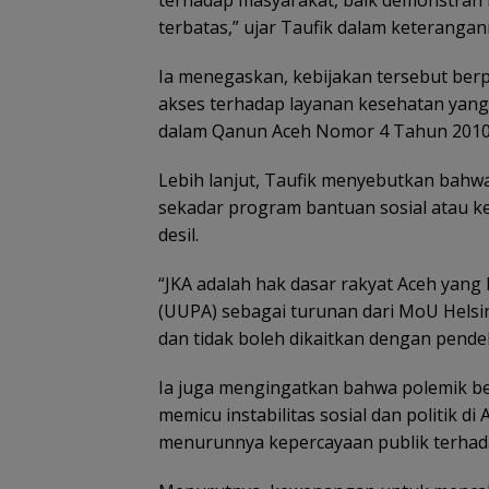
terhadap masyarakat, baik demonstran
terbatas,” ujar Taufik dalam keteranga
Ia menegaskan, kebijakan tersebut ber
akses terhadap layanan kesehatan yang 
dalam Qanun Aceh Nomor 4 Tahun 2010 
Lebih lanjut, Taufik menyebutkan ba
sekadar program bantuan sosial atau keb
desil.
“JKA adalah hak dasar rakyat Aceh yan
(UUPA) sebagai turunan dari MoU Helsin
dan tidak boleh dikaitkan dengan pend
Ia juga mengingatkan bahwa polemik b
memicu instabilitas sosial dan politik d
menurunnya kepercayaan publik terhad