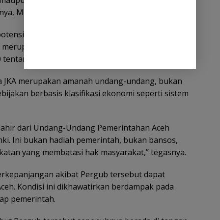
 maupun akses layanan kesehatan yang semakin
nnya, Minggu 17 Mei 2026.
potensi merugikan rakyat Aceh karena membatasi
merupakan hak dasar. Padahal, hal itu telah diatur
tentang Jaminan Kesehatan Aceh.
hwa JKA merupakan amanah undang-undang, bukan
ijakan berbasis klasifikasi ekonomi seperti sistem
g lahir dari Undang-Undang Pemerintahan Aceh
ki. Ini bukan hadiah pemerintah, bukan bansos,
ekatan yang membatasi hak masyarakat,” tegasnya.
erkepanjangan akibat Pergub tersebut dapat
i Aceh. Kondisi ini dikhawatirkan berdampak pada
ap pemerintah.