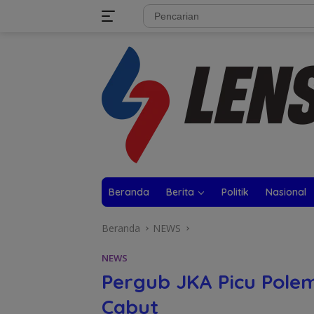
Langsung
tutup
ke
konten
Beranda
Berita
Politik
Nasional
Beranda
NEWS
NEWS
Pergub JKA Picu Pole
Cabut