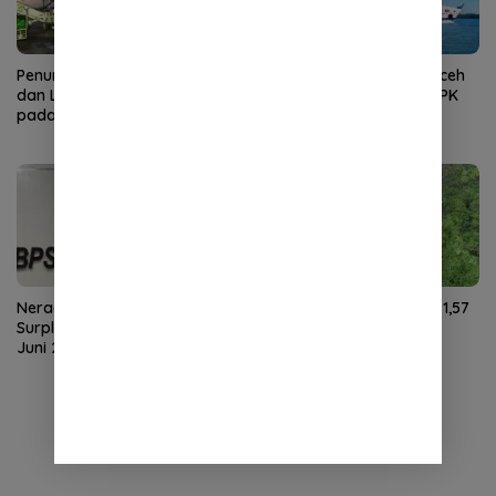
Penumpang Angkutan Udara
Kunjungan Wisman ke Aceh
dan Laut di Aceh Meningkat
Turun pada Juni 2026, TPK
pada Juni 2026
Hotel Justru Meningkat
Neraca Perdagangan Aceh
NTP Aceh Juli 2026 Naik 1,57
Surplus US$59,27 Juta pada
Persen, Didorong Harga
Juni 2026
Gabah dan Sawit