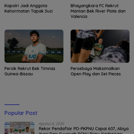
Kapolri Jadi Anggota
Bhayangkara FC Rekrut
Kehormatan Tapak Suci
Mantan Bek River Plate dan
Valencia
Persik Rekrut Bek Timnas
Persebaya Maksimalkan
Guinea-Bissau
Open Play dan Set Pieces
Popular Post
Agustus 6, 2026
Rekor Pendaftar PD-PKPNU Capai 607, Abiya
Yusri Rais Syuriyah PCNU Pijay: Kaderisasi