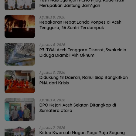
Merupakan Jantung Jam’iyah
Agustus 8, 2026
Kebakaran Hebat Landa Ponpes di Aceh
Tenggara, 36 Santri Terdampak
Agustus 4, 2026
P3-TGAI Aceh Tenggara Disorot, Swakelola
Diduga Diambil Alih Oknum
Agustus 3, 2026
Didukung 18 Daerah, Rahul Siap Bangkitkan
PNA dari Krisis
Agustus 4, 2026
DPO Kejari Aceh Selatan Ditangkap di
Sumatera Utara
Agustus 2, 2026
Ketua Kwarcab Nagan Raya Raja Sayang