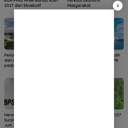
KUA-PPAS APBK Banda Aceh
Perkuat Ekonomi
2027 dari Eksekutif
Masyarakat
X
Penumpang Angkutan Udara
Kunjungan Wisman ke Aceh
dan Laut di Aceh Meningkat
Turun pada Juni 2026, TPK
pada Juni 2026
Hotel Justru Meningkat
Neraca Perdagangan Aceh
NTP Aceh Juli 2026 Naik 1,57
Surplus US$59,27 Juta pada
Persen, Didorong Harga
Juni 2026
Gabah dan Sawit