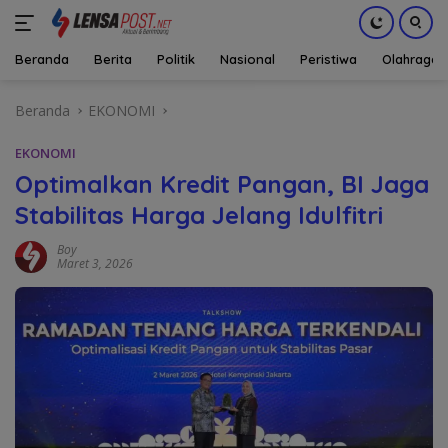
Beranda
Berita
Politik
Nasional
Peristiwa
Olahraga
Langsung
Beranda
EKONOMI
ke
konten
EKONOMI
Optimalkan Kredit Pangan, BI Jaga
Stabilitas Harga Jelang Idulfitri
Boy
Maret 3, 2026