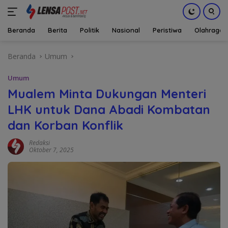
Beranda
Berita
Politik
Nasional
Peristiwa
Olahraga
Langsung
Beranda
Umum
ke
konten
Umum
Mualem Minta Dukungan Menteri
LHK untuk Dana Abadi Kombatan
dan Korban Konflik
Redaksi
Oktober 7, 2025