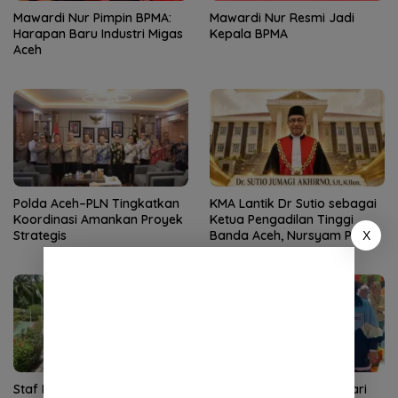
Mawardi Nur Pimpin BPMA:
Mawardi Nur Resmi Jadi
Harapan Baru Industri Migas
Kepala BPMA
Aceh
Polda Aceh–PLN Tingkatkan
KMA Lantik Dr Sutio sebagai
Koordinasi Amankan Proyek
Ketua Pengadilan Tinggi
Strategis
Banda Aceh, Nursyam Pindah
X
ke Banjarmasin
Staf Khusus Wali Nanggroe
Tampil Percaya Diri di Hari