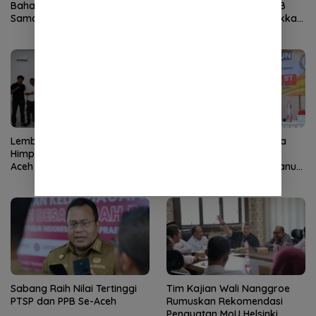
Bahas Penguatan Kerja
Anak Nasional, Siswa SLB
Sama Aceh–India dengan
TNCC Banda Aceh Tunjukkan
Konsul Jenderal India
Potensi Luar Biasa
Lembaga Wali Nanggroe
Tren Perceraian di Banda
Himpun Aspirasi Diaspora
Aceh Meningkat, DPRK
Aceh di Medan
Dorong Implementasi Qanun
Ketahanan Keluarga
Sabang Raih Nilai Tertinggi
Tim Kajian Wali Nanggroe
PTSP dan PPB Se-Aceh
Rumuskan Rekomendasi
Penguatan MoU Helsinki,