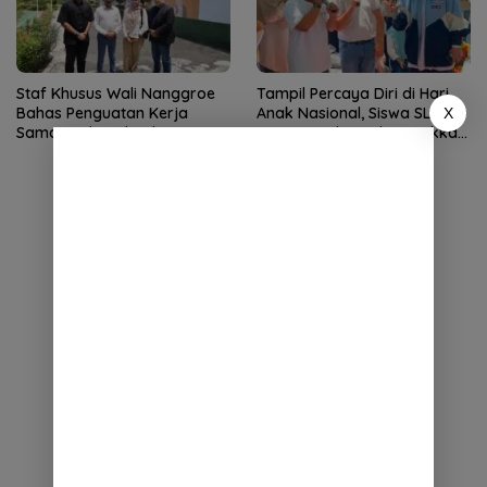
Staf Khusus Wali Nanggroe
Tampil Percaya Diri di Hari
Bahas Penguatan Kerja
Anak Nasional, Siswa SLB
X
Sama Aceh–India dengan
TNCC Banda Aceh Tunjukkan
Konsul Jenderal India
Potensi Luar Biasa