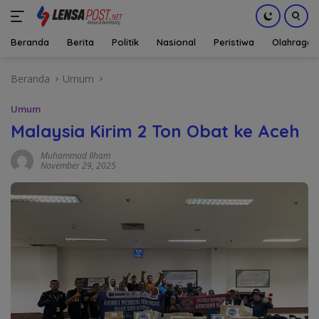
Beranda
Berita
Politik
Nasional
Peristiwa
Olahraga
Langsung
Beranda
Umum
ke
konten
Umum
Malaysia Kirim 2 Ton Obat ke Aceh
Muhammad Ilham
November 29, 2025