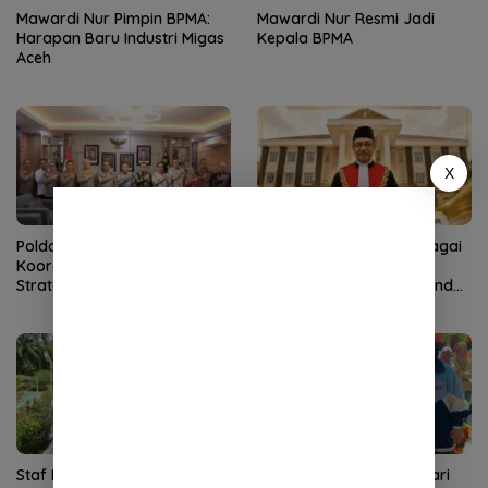
Mawardi Nur Pimpin BPMA:
Mawardi Nur Resmi Jadi
Harapan Baru Industri Migas
Kepala BPMA
Aceh
X
Polda Aceh–PLN Tingkatkan
KMA Lantik Dr Sutio sebagai
Koordinasi Amankan Proyek
Ketua Pengadilan Tinggi
Strategis
Banda Aceh, Nursyam Pindah
ke Banjarmasin
Staf Khusus Wali Nanggroe
Tampil Percaya Diri di Hari