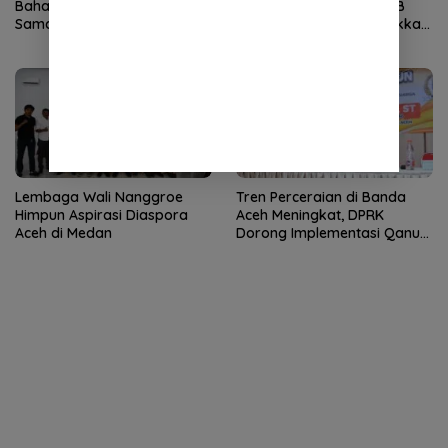
Bahas Penguatan Kerja
Anak Nasional, Siswa SLB
Sama Aceh–India dengan
TNCC Banda Aceh Tunjukkan
Konsul Jenderal India
Potensi Luar Biasa
Lembaga Wali Nanggroe
Tren Perceraian di Banda
Himpun Aspirasi Diaspora
Aceh Meningkat, DPRK
Aceh di Medan
Dorong Implementasi Qanun
Ketahanan Keluarga