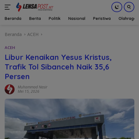
Beranda
Berita
Politik
Nasional
Peristiwa
Olahraga
Langsung
Beranda
ACEH
ke
konten
ACEH
Libur Kenaikan Yesus Kristus,
Trafik Tol Sibanceh Naik 35,6
Persen
Muhammad Nasir
Mei 15, 2026