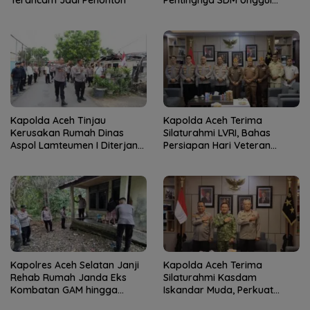
Terancam Jadi Penonton
Pentingnya SDM Unggul
untuk Pelayanan Polri
Humanis
Kapolda Aceh Tinjau
Kapolda Aceh Terima
Kerusakan Rumah Dinas
Silaturahmi LVRI, Bahas
Aspol Lamteumen I Diterjang
Persiapan Hari Veteran
Angin Kencang
Nasional ke-77
Kapolres Aceh Selatan Janji
Kapolda Aceh Terima
Rehab Rumah Janda Eks
Silaturahmi Kasdam
Kombatan GAM hingga
Iskandar Muda, Perkuat
Bantu Modal UMKM
Sinergitas TNI-Polri