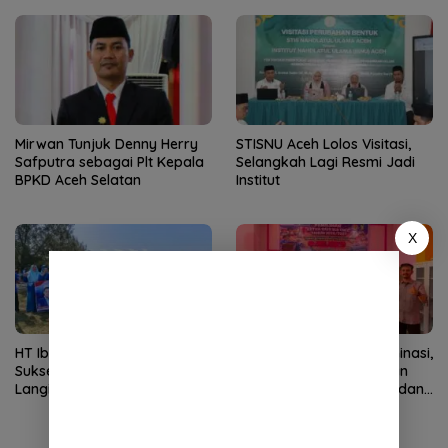
Mirwan Tunjuk Denny Herry
STISNU Aceh Lolos Visitasi,
Safputra sebagai Plt Kepala
Selangkah Lagi Resmi Jadi
BPKD Aceh Selatan
Institut
X
HT Ibrahim dan Relawan
Bina OSIS Tanpa Diskriminasi,
Sukseskan Gerakan Nasional
SLB TNCC Gelar Pemilihan
Langit Biru Indonesia Asri
Pengurus Lintas Gender dan
Demokrat Aceh
Agama