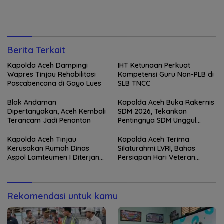
Berita Terkait
Kapolda Aceh Dampingi
IHT Ketunaan Perkuat
Wapres Tinjau Rehabilitasi
Kompetensi Guru Non-PLB di
Pascabencana di Gayo Lues
SLB TNCC
Blok Andaman
Kapolda Aceh Buka Rakernis
Dipertanyakan, Aceh Kembali
SDM 2026, Tekankan
Terancam Jadi Penonton
Pentingnya SDM Unggul
untuk Pelayanan Polri
Humanis
Kapolda Aceh Tinjau
Kapolda Aceh Terima
Kerusakan Rumah Dinas
Silaturahmi LVRI, Bahas
Aspol Lamteumen I Diterjang
Persiapan Hari Veteran
Angin Kencang
Nasional ke-77
Rekomendasi untuk kamu