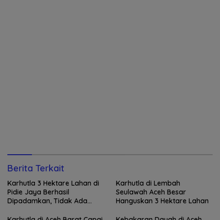
Berita Terkait
Karhutla 3 Hektare Lahan di
Karhutla di Lembah
Pidie Jaya Berhasil
Seulawah Aceh Besar
Dipadamkan, Tidak Ada
Hanguskan 3 Hektare Lahan
Korban Jiwa
Karhutla di Aceh Barat Capai
Kebakaran Dayah di Aceh