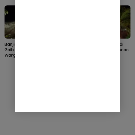
Banjir Bandang Terjang Rikit
Kebakaran Dapur Bata di
Gaib Gayo Lues, Rumah
Baitussalam, Satu Bangunan
Warga Sempat Terendam
Rusak Berat