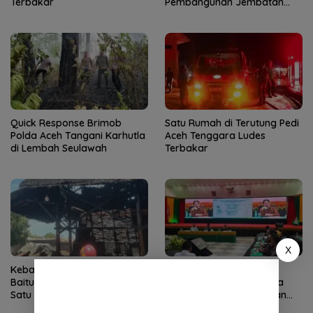
Terbakar
Pembangunan Jembatan
Gantung di Kuta Ujung
Quick Response Brimob
Satu Rumah di Terutung Pedi
Polda Aceh Tangani Karhutla
Aceh Tenggara Ludes
di Lembah Seulawah
Terbakar
X
Kebakaran Dapur Bata di
Kemenag Percepat
Baitussalam Aceh Besar,
Pemulihan Pascabencana
Satu Bangunan Kayu Hangus
Aceh, Gandeng Perguruan
Tinggi