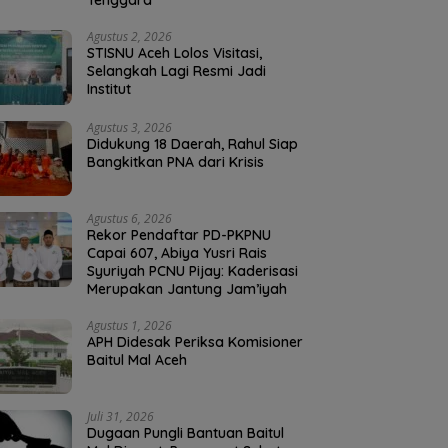
Tenggara
Agustus 2, 2026
STISNU Aceh Lolos Visitasi,
Selangkah Lagi Resmi Jadi
Institut
Agustus 3, 2026
Didukung 18 Daerah, Rahul Siap
Bangkitkan PNA dari Krisis
Agustus 6, 2026
Rekor Pendaftar PD-PKPNU
Capai 607, Abiya Yusri Rais
Syuriyah PCNU Pijay: Kaderisasi
Merupakan Jantung Jam’iyah
Agustus 1, 2026
APH Didesak Periksa Komisioner
Baitul Mal Aceh
Juli 31, 2026
Dugaan Pungli Bantuan Baitul