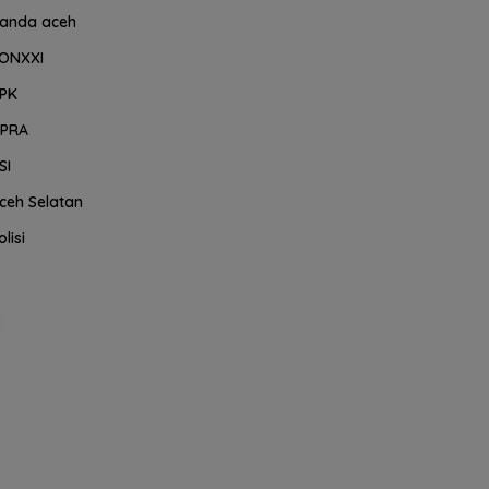
anda aceh
ONXXI
PK
PRA
SI
ceh Selatan
olisi