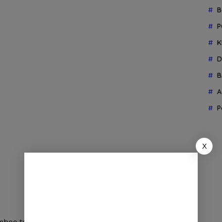
B
P
K
D
B
A
P
X