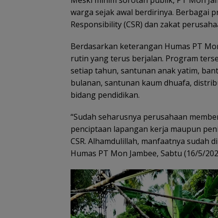
Meski minim sorotan publik, PT Mon Ja
warga sejak awal berdirinya. Berbagai p
Responsibility (CSR) dan zakat perusaha
Berdasarkan keterangan Humas PT Mon 
rutin yang terus berjalan. Program te
setiap tahun, santunan anak yatim, b
bulanan, santunan kaum dhuafa, distrib
bidang pendidikan.
“Sudah seharusnya perusahaan memberik
penciptaan lapangan kerja maupun peni
CSR. Alhamdulillah, manfaatnya sudah di
Humas PT Mon Jambee, Sabtu (16/5/202