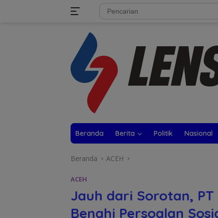
Langsung
tutup
ke
konten
Beranda
Berita
Politik
Nasional
Beranda
ACEH
ACEH
Jauh dari Sorotan, P
Benahi Persoalan Sosia