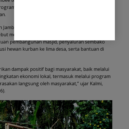
mbee terus berupaya meningkatkan kualitas hidup
rogram dijalankan melalui dana Corporate Social
an.
Jambee, hingga saat ini terdapat tujuh program
rsebut meliputi pembangunan rumah layak huni
antuan pembangunan masjid, penyaluran sembako
usi hewan kurban ke lima desa, serta bantuan di
an dampak positif bagi masyarakat, baik melalui
ngkatan ekonomi lokal, termasuk melalui program
rasakan langsung oleh masyarakat,” ujar Kalmi,
6).