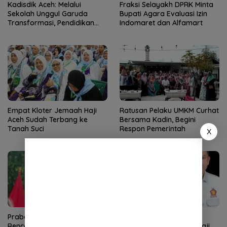
Kadisdik Aceh: Melalui
Fraksi Selayakh DPRK Minta
Sekolah Unggul Garuda
Bupati Agara Evaluasi Izin
Transformasi, Pendidikan
Indomaret dan Alfamart
Aceh Siap Terbang Tinggi
Empat Kloter Jemaah Haji
Ratusan Pelaku UMKM Curhat
Aceh Sudah Terbang ke
Bersama Kadin, Begini
Tanah Suci
Respon Pemerintah
X
Prabowo Ungkap
Dilantik Sebagai Kepala
Rencananya Bangun Reaktor
Badan Penyelenggara Haji,