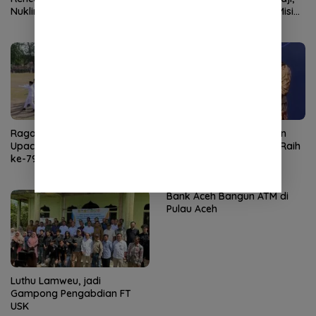
Nuklir
Gus Irfan Apresiasi Visi Misi
Mualem dan Dek Fad Bidang
Agama
Ragam Atraksi Rangkai
Komitmen Kampanyekan
Upacara Peringatan HUT RI
Anti Korupsi, Bank Aceh Raih
ke-79 di Kota Sabang
Penghargaan KPK
Bank Aceh Bangun ATM di
Pulau Aceh
Luthu Lamweu, jadi
Gampong Pengabdian FT
USK