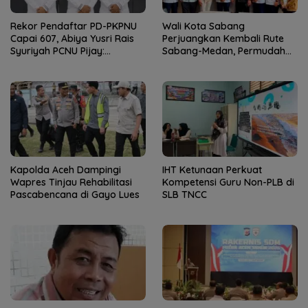
Rekor Pendaftar PD-PKPNU
Wali Kota Sabang
Capai 607, Abiya Yusri Rais
Perjuangkan Kembali Rute
Syuriyah PCNU Pijay:
Sabang-Medan, Permudah
Kaderisasi Merupakan
Akses Wisatawan ke Pulau
Jantung Jam’iyah
Weh
Kapolda Aceh Dampingi
IHT Ketunaan Perkuat
Wapres Tinjau Rehabilitasi
Kompetensi Guru Non-PLB di
Pascabencana di Gayo Lues
SLB TNCC