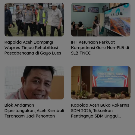
Jantung Jam’iyah
Weh
Kapolda Aceh Dampingi
IHT Ketunaan Perkuat
Wapres Tinjau Rehabilitasi
Kompetensi Guru Non-PLB di
Pascabencana di Gayo Lues
SLB TNCC
Blok Andaman
Kapolda Aceh Buka Rakernis
Dipertanyakan, Aceh Kembali
SDM 2026, Tekankan
Terancam Jadi Penonton
Pentingnya SDM Unggul
untuk Pelayanan Polri
Humanis