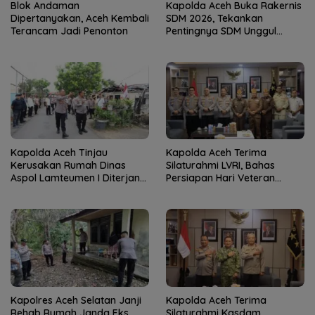
Blok Andaman
Kapolda Aceh Buka Rakernis
Dipertanyakan, Aceh Kembali
SDM 2026, Tekankan
Terancam Jadi Penonton
Pentingnya SDM Unggul
untuk Pelayanan Polri
Humanis
Kapolda Aceh Tinjau
Kapolda Aceh Terima
Kerusakan Rumah Dinas
Silaturahmi LVRI, Bahas
Aspol Lamteumen I Diterjang
Persiapan Hari Veteran
Angin Kencang
Nasional ke-77
Kapolres Aceh Selatan Janji
Kapolda Aceh Terima
Rehab Rumah Janda Eks
Silaturahmi Kasdam