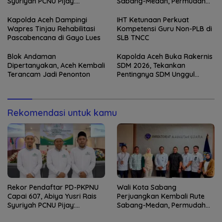
Syuriyah PCNU Pijay:
Sabang-Medan, Permudah
Kaderisasi Merupakan
Akses Wisatawan ke Pulau
Jantung Jam’iyah
Weh
Kapolda Aceh Dampingi
IHT Ketunaan Perkuat
Wapres Tinjau Rehabilitasi
Kompetensi Guru Non-PLB di
Pascabencana di Gayo Lues
SLB TNCC
Blok Andaman
Kapolda Aceh Buka Rakernis
Dipertanyakan, Aceh Kembali
SDM 2026, Tekankan
Terancam Jadi Penonton
Pentingnya SDM Unggul
untuk Pelayanan Polri
Humanis
Rekomendasi untuk kamu
Rekor Pendaftar PD-PKPNU
Wali Kota Sabang
Capai 607, Abiya Yusri Rais
Perjuangkan Kembali Rute
Syuriyah PCNU Pijay:
Sabang-Medan, Permudah
Kaderisasi Merupakan
Akses Wisatawan ke Pulau