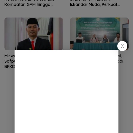
Kombatan GAM hingga
Iskandar Muda, Perkuat
Bantu Modal UMKM
Sinergitas TNI-Polri
X
Mirwan Tunjuk Denny Herry
STISNU Aceh Lolos Visitasi,
Safputra sebagai Plt Kepala
Selangkah Lagi Resmi Jadi
BPKD Aceh Selatan
Institut