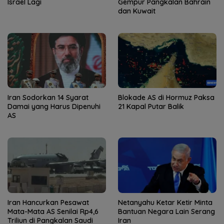
Israel Lagi
Gempur Pangkalan Bahrain
dan Kuwait
Iran Sodorkan 14 Syarat
Blokade AS di Hormuz Paksa
Damai yang Harus Dipenuhi
21 Kapal Putar Balik
AS
Iran Hancurkan Pesawat
Netanyahu Ketar Ketir Minta
Mata-Mata AS Senilai Rp4,6
Bantuan Negara Lain Serang
Triliun di Pangkalan Saudi
Iran