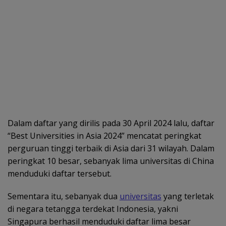
Dalam daftar yang dirilis pada 30 April 2024 lalu, daftar
“Best Universities in Asia 2024” mencatat peringkat
perguruan tinggi terbaik di Asia dari 31 wilayah. Dalam
peringkat 10 besar, sebanyak lima universitas di China
menduduki daftar tersebut.
Sementara itu, sebanyak dua
universitas
yang terletak
di negara tetangga terdekat Indonesia, yakni
Singapura berhasil menduduki daftar lima besar