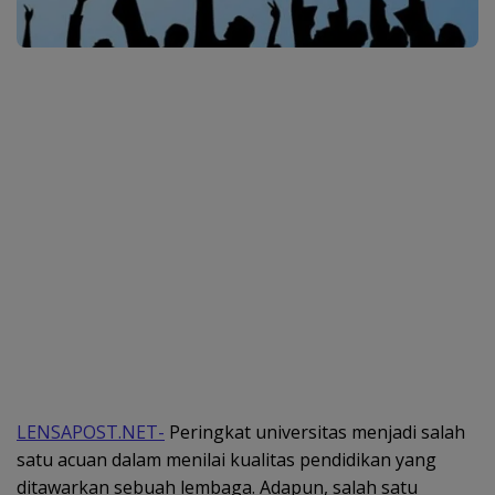
LENSAPOST.NET-
Peringkat universitas menjadi salah
satu acuan dalam menilai kualitas pendidikan yang
ditawarkan sebuah lembaga. Adapun, salah satu