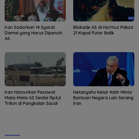
Iran Sodorkan 14 Syarat
Blokade AS di Hormuz Paksa
Damai yang Harus Dipenuhi
21 Kapal Putar Balik
AS
Iran Hancurkan Pesawat
Netanyahu Ketar Ketir Minta
Mata-Mata AS Senilai Rp4,6
Bantuan Negara Lain Serang
Triliun di Pangkalan Saudi
Iran