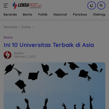
Beranda
Berita
Politik
Nasional
Peristiwa
Olahraga
Langsung
Beranda
Dunia
ke
konten
Dunia
Ini 10 Universitas Terbaik di Asia
Redaksi
Februari 2, 2025