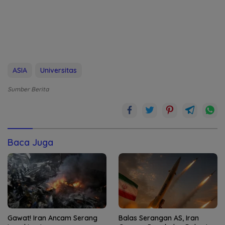
ASIA
Universitas
Sumber Berita
Baca Juga
Gawat! Iran Ancam Serang
Balas Serangan AS, Iran