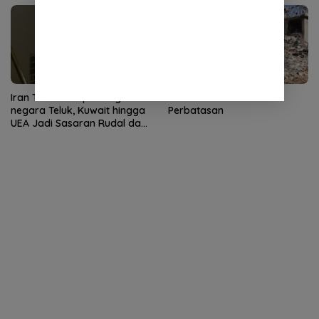
Iran Terus Gempur Negara-
Israel Perkuat Militer di
negara Teluk, Kuwait hingga
Perbatasan
UEA Jadi Sasaran Rudal dan
Drone