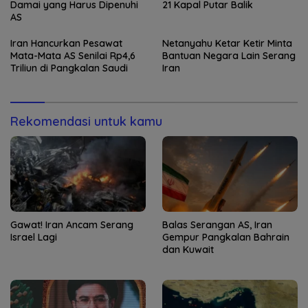
Damai yang Harus Dipenuhi
21 Kapal Putar Balik
AS
Iran Hancurkan Pesawat
Netanyahu Ketar Ketir Minta
Mata-Mata AS Senilai Rp4,6
Bantuan Negara Lain Serang
Triliun di Pangkalan Saudi
Iran
Rekomendasi untuk kamu
Gawat! Iran Ancam Serang
Balas Serangan AS, Iran
Israel Lagi
Gempur Pangkalan Bahrain
dan Kuwait