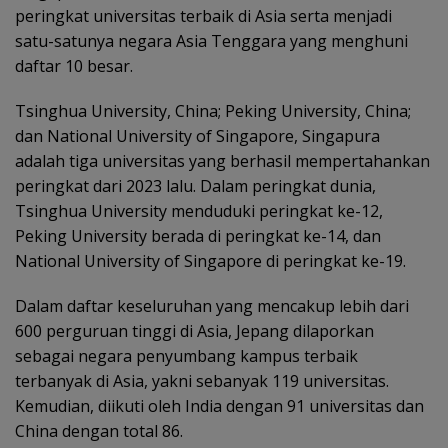
peringkat universitas terbaik di Asia serta menjadi
satu-satunya negara Asia Tenggara yang menghuni
daftar 10 besar.
Tsinghua University, China; Peking University, China;
dan National University of Singapore, Singapura
adalah tiga universitas yang berhasil mempertahankan
peringkat dari 2023 lalu. Dalam peringkat dunia,
Tsinghua University menduduki peringkat ke-12,
Peking University berada di peringkat ke-14, dan
National University of Singapore di peringkat ke-19.
Dalam daftar keseluruhan yang mencakup lebih dari
600 perguruan tinggi di Asia, Jepang dilaporkan
sebagai negara penyumbang kampus terbaik
terbanyak di Asia, yakni sebanyak 119 universitas.
Kemudian, diikuti oleh India dengan 91 universitas dan
China dengan total 86.