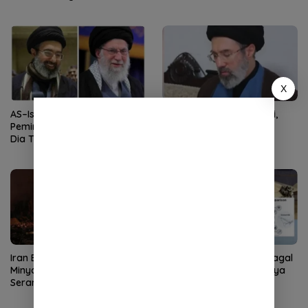
X
AS–Israel Targetkan
Profil Mojtaba Khamenei,
Pemimpin Baru Iran, Trump:
Pemimpin Baru Iran
Dia Tak Akan Bertahan Lama
Pengganti Ali Khamenei
Iran Bombardir Kilang
Drone Diduga Milik AS Gagal
Minyak Haifa, Balasan atas
Meledak di Irak, Desainnya
Serangan Israel dan AS
Mirip Drone Iran