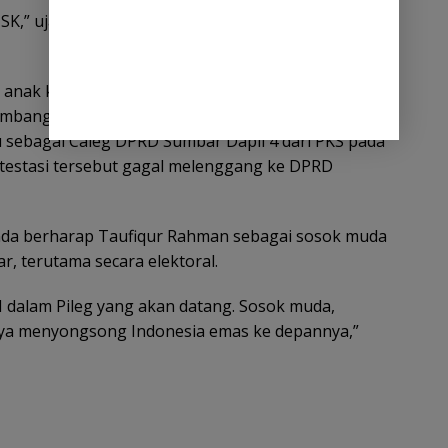
K,” ujar Sukma yang dikutip dari laman psi.id,
anak keempat dari Mahyeldi tokoh senior PKS
timbangan wilayah PKS Sumbar. Taufiq juga sempat
u sebagai Caleg DPRD Sumbar Dapil 4 dari PKS pada
testasi tersebut gagal melenggang ke DPRD
anda berharap Taufiqur Rahman sebagai sosok muda
 terutama secara elektoral.
 dalam Pileg yang akan datang. Sosok muda,
ya menyongsong Indonesia emas ke depannya,”