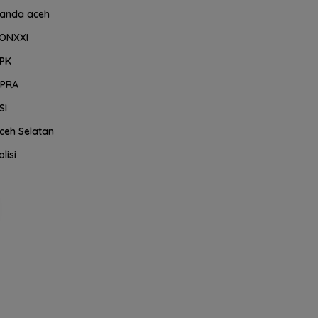
anda aceh
ONXXI
PK
PRA
SI
ceh Selatan
olisi