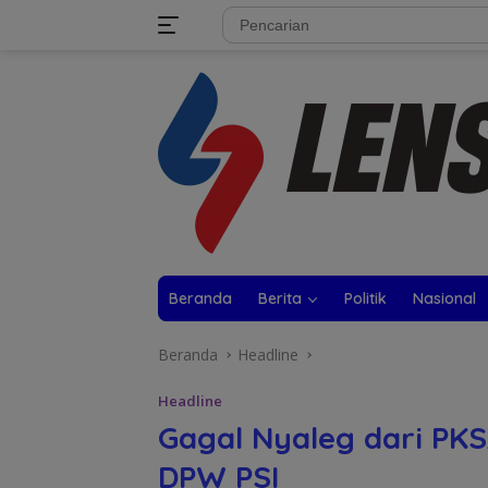
Langsung
tutup
ke
konten
Beranda
Berita
Politik
Nasional
Beranda
Headline
Headline
Gagal Nyaleg dari PKS
DPW PSI