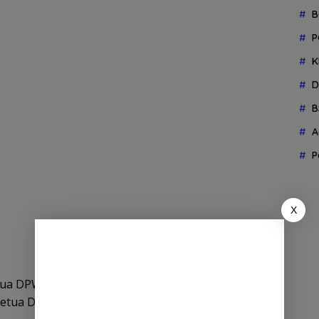
B
P
K
D
B
A
P
X
etua DPW PSI Sumbar Sukma Trianda Putra soal
Ketua DPW Sumbar.