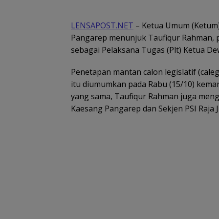
LENSAPOST.NET
– Ketua Umum (Ketum) P
Pangarep menunjuk Taufiqur Rahman, p
sebagai Pelaksana Tugas (Plt) Ketua D
Penetapan mantan calon legislatif (cale
itu diumumkan pada Rabu (15/10) kemarin
yang sama, Taufiqur Rahman juga men
Kaesang Pangarep dan Sekjen PSI Raja Ju