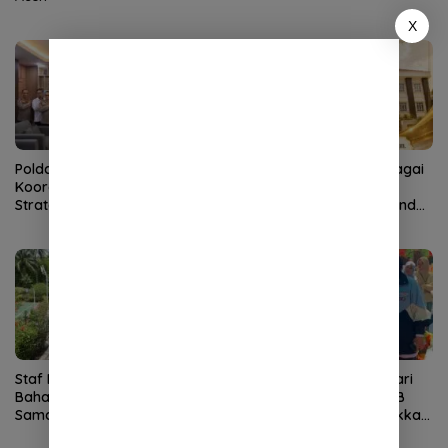
X
Polda Aceh–PLN Tingkatkan
KMA Lantik Dr Sutio sebagai
Koordinasi Amankan Proyek
Ketua Pengadilan Tinggi
Strategis
Banda Aceh, Nursyam Pindah
ke Banjarmasin
Staf Khusus Wali Nanggroe
Tampil Percaya Diri di Hari
Bahas Penguatan Kerja
Anak Nasional, Siswa SLB
Sama Aceh–India dengan
TNCC Banda Aceh Tunjukkan
Konsul Jenderal India
Potensi Luar Biasa