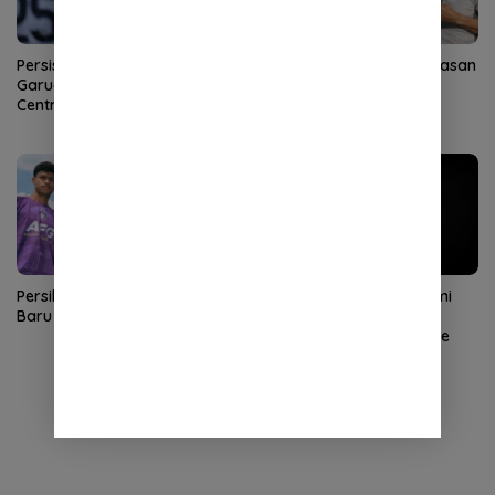
Persis Agendakan TC di
Darije Kalezic Ungkap Alasan
Garudayaksa Training
Kembali Latih PSM
Centre
Persik Perkenalkan 5 Pemain
Ilham Udin Armaiyn Resmi
Baru
Gabung Persiraja, Bidik
Promosi ke Super League