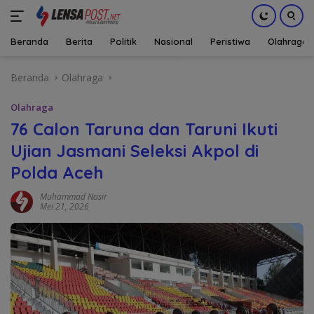
Beranda
Berita
Politik
Nasional
Peristiwa
Olahraga
Langsung
Beranda
Olahraga
ke
konten
Olahraga
76 Calon Taruna dan Taruni Ikuti
Ujian Jasmani Seleksi Akpol di
Polda Aceh
Muhammad Nasir
Mei 21, 2026