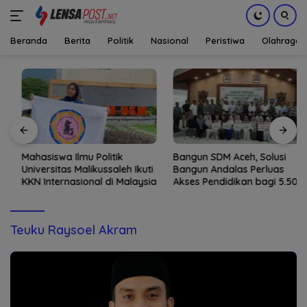
Beranda
Berita
Politik
Nasional
Peristiwa
Olahraga
Langsung
ke
konten
Mahasiswa Ilmu Politik
Bangun SDM Aceh, Solusi
Universitas Malikussaleh Ikuti
Bangun Andalas Perluas
KKN Internasional di Malaysia
Akses Pendidikan bagi 5.500
Pelajar
Teuku Raysoel Akram