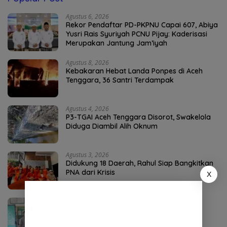
Agustus 6, 2026
Rekor Pendaftar PD-PKPNU Capai 607, Abiya
Yusri Rais Syuriyah PCNU Pijay: Kaderisasi
Merupakan Jantung Jam’iyah
Agustus 8, 2026
Kebakaran Hebat Landa Ponpes di Aceh
Tenggara, 36 Santri Terdampak
Agustus 4, 2026
P3-TGAI Aceh Tenggara Disorot, Swakelola
Diduga Diambil Alih Oknum
Agustus 3, 2026
Didukung 18 Daerah, Rahul Siap Bangkitkan
PNA dari Krisis
X
Agustus 4, 2026
DPO Kejari Aceh Selatan Ditangkap di
Sumatera Utara