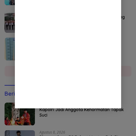
Agustus 2, 2026
Ketua Kwarcab Nagan Raya Raja Sayang
Kukuhkan 9 Pramuka Garuda
Agustus 4, 2026
Seorang Penyalahguna Sabu di Aceh
Tenggara Diciduk Polisi
Selengkapnya
Berita Olahraga
Agustus 8, 2026
Kapolri Jadi Anggota Kehormatan Tapak
Suci
Agustus 8, 2026