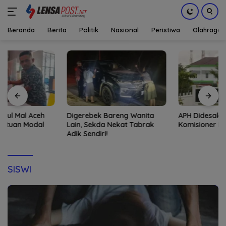
Beranda
Berita
Politik
Nasional
Peristiwa
Olahraga
Langsung
ke
konten
Digerebek Bareng Wanita
APH Didesak Periksa
Lain, Sekda Nekat Tabrak
Komisioner Baitul Mal Aceh
Adik Sendiri!
SISWI