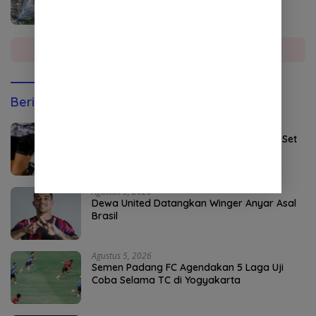
Diduga Diambil Alih Oknum
Selengkapnya
Berita Olahraga
Agustus 5, 2026
Persebaya Maksimalkan Open Play dan Set
Pieces
Agustus 5, 2026
Dewa United Datangkan Winger Anyar Asal
Brasil
Agustus 5, 2026
Semen Padang FC Agendakan 5 Laga Uji
Coba Selama TC di Yogyakarta