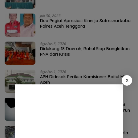
Juli 30, 2026
Dua Pegiat Apresiasi Kinerja Satresnarkoba
Polres Aceh Tenggara
Agustus 3, 2026
Didukung 18 Daerah, Rahul Siap Bangkitkan
PNA dari Krisis
Agustus 1, 2026
APH Didesak Periksa Komisioner Baitul Mal
X
Aceh
Juli 31, 2026
Dugaan Pungli Bantuan Baitul Mal Disorot,
Pengamat Sebut Biadab, APH Diminta Turun
Tangan
Agustus 4, 2026
P3-TGAI Aceh Tenggara Disorot, Swakelola