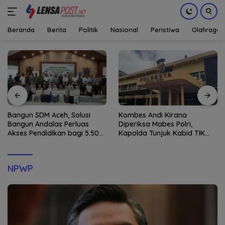
Beranda
Berita
Politik
Nasional
Peristiwa
Olahraga
Langsung
ke
konten
Bangun SDM Aceh, Solusi
Kombes Andi Kirana
Bangun Andalas Perluas
Diperiksa Mabes Polri,
Akses Pendidikan bagi 5.500
Kapolda Tunjuk Kabid TIK
Pelajar
sebagai Pelaksana Tugas
Kapolresta Banda Aceh
NPWP