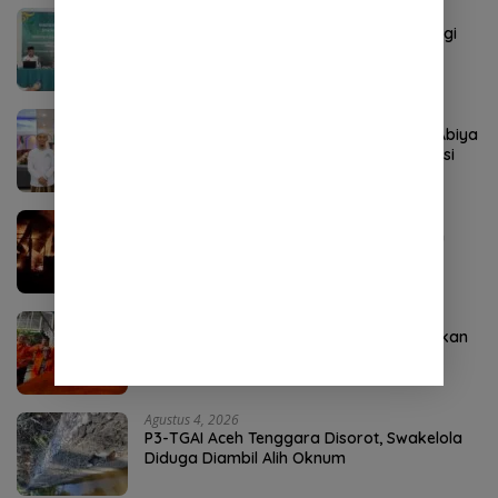
Agustus 2, 2026
STISNU Aceh Lolos Visitasi, Selangkah Lagi
Resmi Jadi Institut
Agustus 6, 2026
Rekor Pendaftar PD-PKPNU Capai 607, Abiya
Yusri Rais Syuriyah PCNU Pijay: Kaderisasi
Merupakan Jantung Jam’iyah
Agustus 8, 2026
Kebakaran Hebat Landa Ponpes di Aceh
Tenggara, 36 Santri Terdampak
Agustus 3, 2026
Didukung 18 Daerah, Rahul Siap Bangkitkan
PNA dari Krisis
Agustus 4, 2026
P3-TGAI Aceh Tenggara Disorot, Swakelola
Diduga Diambil Alih Oknum