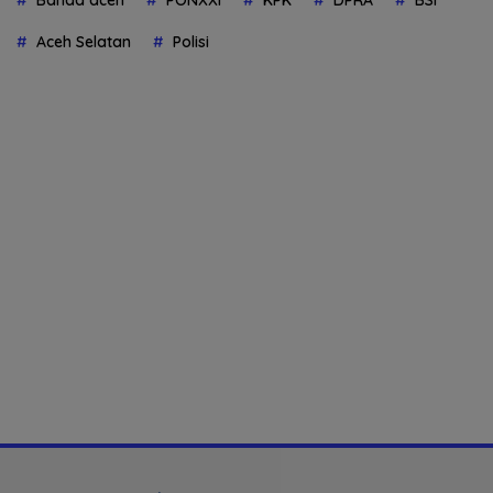
Banda aceh
PONXXI
KPK
DPRA
BSI
Aceh Selatan
Polisi