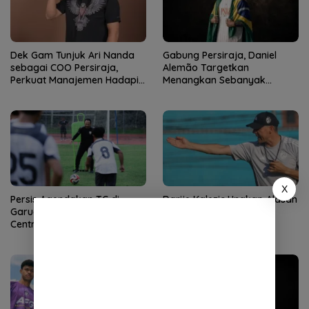
Dek Gam Tunjuk Ari Nanda
Gabung Persiraja, Daniel
sebagai COO Persiraja,
Alemão Targetkan
Perkuat Manajemen Hadapi
Menangkan Sebanyak
Musim Baru
Mungkin Pertandingan
X
Persis Agendakan TC di
Darije Kalezic Ungkap Alasan
Garudayaksa Training
Kembali Latih PSM
Centre