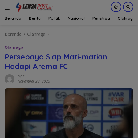
Beranda
Berita
Politik
Nasional
Peristiwa
Olahraga
Langsung
Beranda
Olahraga
ke
konten
Olahraga
Persebaya Siap Mati-matian
Hadapi Arema FC
ROS
November 22, 2025