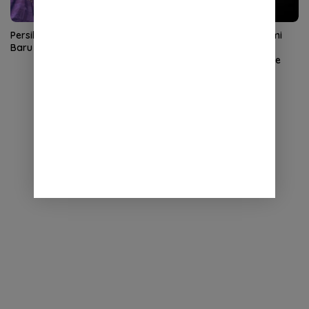
Persik Perkenalkan 5 Pemain
Ilham Udin Armaiyn Resmi
Baru
Gabung Persiraja, Bidik
Promosi ke Super League