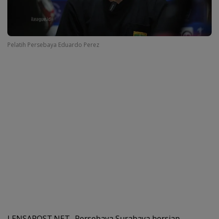
Pelatih Persebaya Eduardo Perez
LENSAPOST.NET- Persebaya Surabaya bersiap